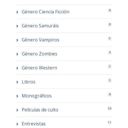
Género Ciencia Ficción
8
Género Samuráis
8
Género Vampiros
5
Género Zombies
4
Género Western
3
Libros
3
Monográficos
8
Películas de culto
56
Entrevistas
11