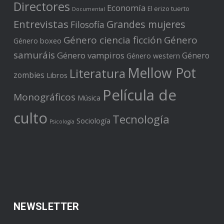
Directores
Economía
El erizo tuerto
Documental
Entrevistas
Grandes mujeres
Filosofía
Género ciencia ficción
Género
Género boxeo
samuráis
Género vampiros
Género
Género western
Mellow Pot
Literatura
zombies
Libros
Película de
Monográficos
Música
culto
Tecnología
Sociología
Psicología
NEWSLETTER