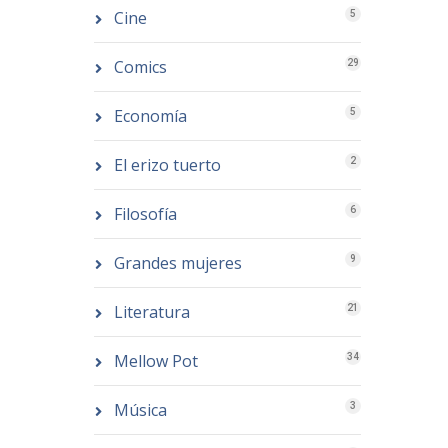
Cine
5
Comics
29
Economía
5
El erizo tuerto
2
Filosofía
6
Grandes mujeres
9
Literatura
21
Mellow Pot
34
Música
3