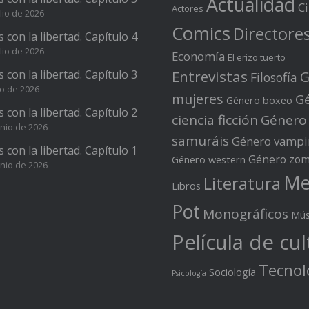
Actualidad
C
Actores
lio de 2026
Comics
Directore
s con la libertad. Capítulo 4
lio de 2026
Economía
El erizo tuerto
s con la libertad. Capítulo 3
Entrevistas
G
Filosofía
io de 2026
mujeres
G
Género boxeo
s con la libertad. Capítulo 2
ciencia ficción
Género
unio de 2026
samuráis
Género vampi
s con la libertad. Capítulo 1
Género zom
Género western
unio de 2026
Me
Literatura
Libros
Pot
Monográficos
Mús
Película de cul
Tecnol
Sociología
Psicología