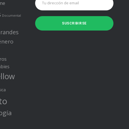
ine
s
Documental
randes
énero
ros
bies
llow
ica
to
ogía