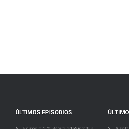
ÚLTIMOS EPISODIOS
ÚLTIMO
Episodio 120: Vsévolod Pudovkin
A sola