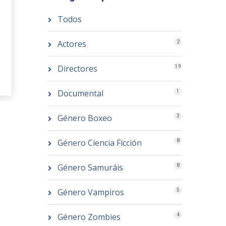
Todos
Actores
2
Directores
19
Documental
1
Género Boxeo
3
Género Ciencia Ficción
8
Género Samuráis
8
Género Vampiros
5
Género Zombies
4