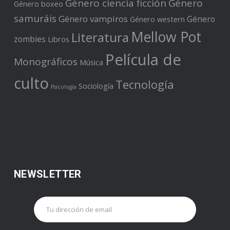
Género ciencia ficción
Género
Género boxeo
samuráis
Género vampiros
Género
Género western
Mellow Pot
Literatura
zombies
Libros
Película de
Monográficos
Música
culto
Tecnología
Sociología
Psicología
NEWSLETTER