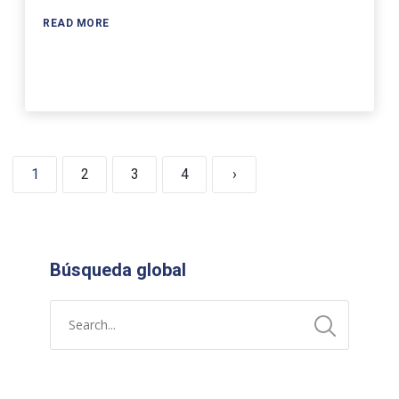
READ MORE
1
2
3
4
›
Búsqueda global