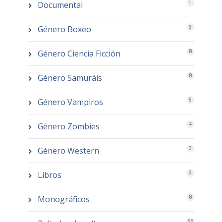
Documental
1
Género Boxeo
3
Género Ciencia Ficción
8
Género Samuráis
8
Género Vampiros
5
Género Zombies
4
Género Western
3
Libros
3
Monográficos
8
56