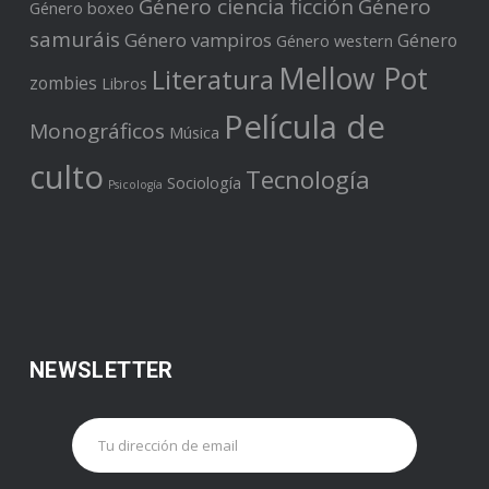
Género ciencia ficción
Género
Género boxeo
samuráis
Género vampiros
Género
Género western
Mellow Pot
Literatura
zombies
Libros
Película de
Monográficos
Música
culto
Tecnología
Sociología
Psicología
NEWSLETTER