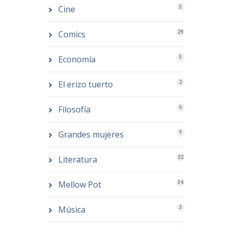
Cine
5
Comics
29
Economía
5
El erizo tuerto
2
Filosofía
6
Grandes mujeres
9
Literatura
22
Mellow Pot
34
Música
3