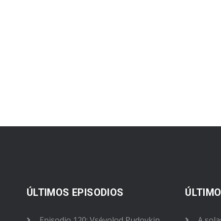
ÚLTIMOS EPISODIOS
ÚLTIMO
Episodio 120: Vsévolod Pudovkin
A sola