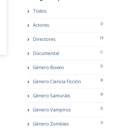
Todos
Actores
2
Directores
19
Documental
1
Género Boxeo
3
Género Ciencia Ficción
8
Género Samuráis
8
Género Vampiros
5
Género Zombies
4