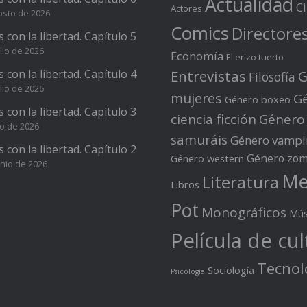
Actualidad
C
Actores
osto de 2026
Comics
Directore
s con la libertad. Capítulo 5
lio de 2026
Economía
El erizo tuerto
s con la libertad. Capítulo 4
Entrevistas
G
Filosofía
lio de 2026
mujeres
G
Género boxeo
s con la libertad. Capítulo 3
ciencia ficción
Género
io de 2026
samuráis
Género vampi
s con la libertad. Capítulo 2
Género zom
Género western
unio de 2026
Me
Literatura
Libros
Pot
Monográficos
Mús
Película de cul
Tecnol
Sociología
Psicología