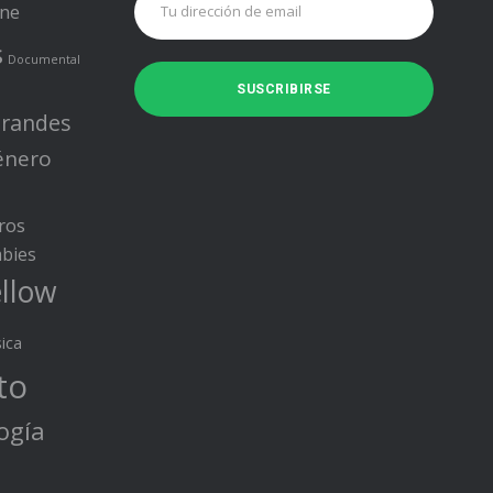
ine
s
Documental
randes
énero
ros
bies
llow
ica
to
ogía