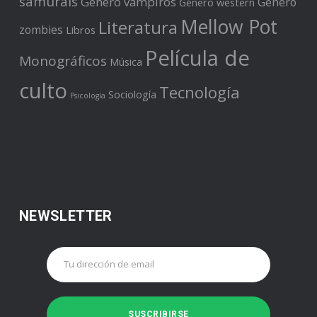
samuráis
Género vampiros
Género
Género western
Mellow Pot
Literatura
zombies
Libros
Película de
Monográficos
Música
culto
Tecnología
Sociología
Psicología
NEWSLETTER