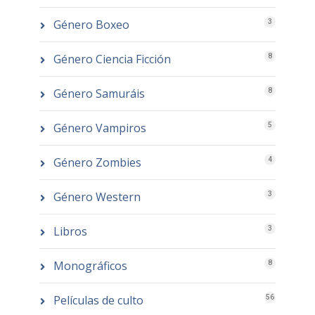
Género Boxeo
3
Género Ciencia Ficción
8
Género Samuráis
8
Género Vampiros
5
Género Zombies
4
Género Western
3
Libros
3
Monográficos
8
Películas de culto
56