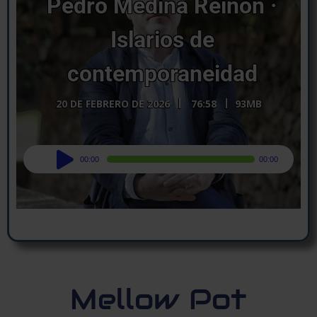
Pedro Medina Reinón ·
Islarios de
contemporaneidad
20 DE FEBRERO DE 2026
76:58
93MB
Audio
00:00
00:00
Player
Mellow Pot