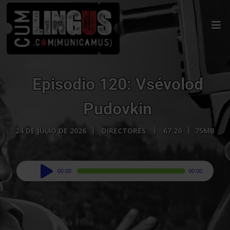
Episodio 120: Vsévolod
Pudovkin
24 DE JULIO DE 2026
DIRECTORES
67:20
75MB
Audio
00:00
00:00
Player