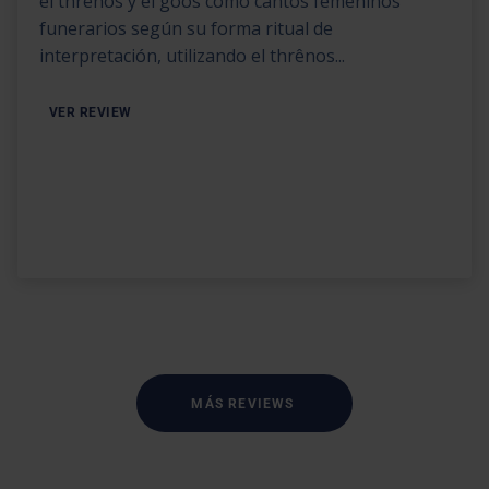
el thrênos y el góos como cantos femeninos
funerarios según su forma ritual de
interpretación, utilizando el thrênos...
VER REVIEW
MÁS REVIEWS