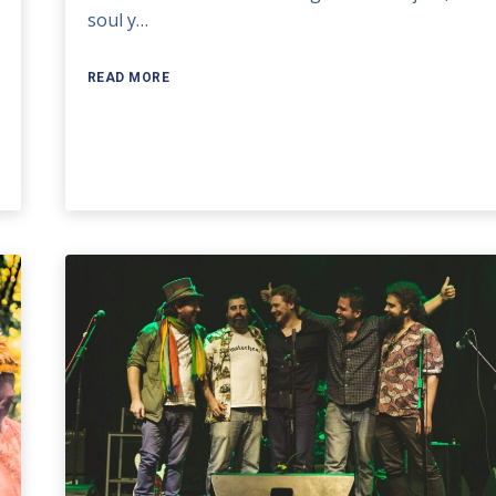
soul y…
READ MORE