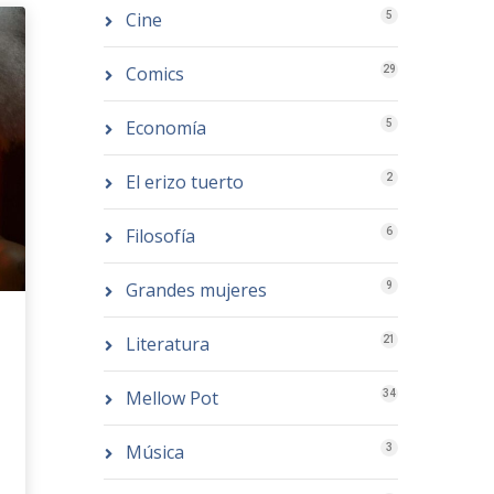
Cine
5
Comics
29
Economía
5
El erizo tuerto
2
Filosofía
6
Grandes mujeres
9
Literatura
21
Mellow Pot
34
Música
3