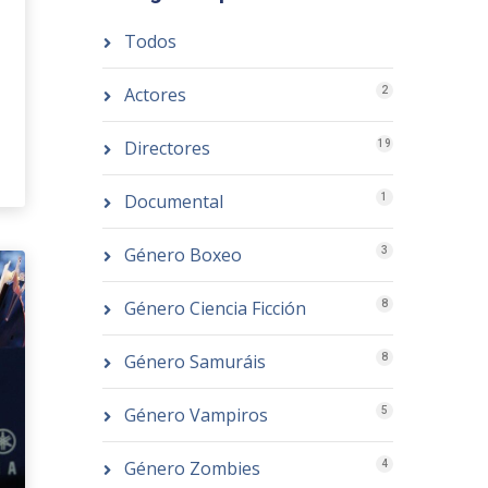
Todos
Actores
2
Directores
19
Documental
1
Género Boxeo
3
Género Ciencia Ficción
8
Género Samuráis
8
Género Vampiros
5
Género Zombies
4