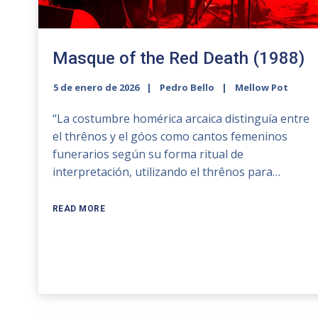
Masque of the Red Death (1988)
5 de enero de 2026
Pedro Bello
Mellow Pot
“La costumbre homérica arcaica distinguía entre
el thrênos y el góos como cantos femeninos
funerarios según su forma ritual de
interpretación, utilizando el thrênos para…
READ MORE