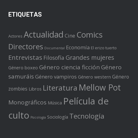
ETIQUETAS
Actualidad
Comics
Cine
Actores
Directores
Economía
El erizo tuerto
Documental
Entrevistas
Grandes mujeres
Filosofía
Género ciencia ficción
Género
Género boxeo
samuráis
Género vampiros
Género
Género western
Mellow Pot
Literatura
zombies
Libros
Película de
Monográficos
Música
culto
Tecnología
Sociología
Psicología