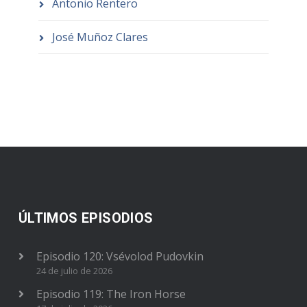
Antonio Rentero
José Muñoz Clares
ÚLTIMOS EPISODIOS
Episodio 120: Vsévolod Pudovkin
24 de julio de 2026
Episodio 119: The Iron Horse