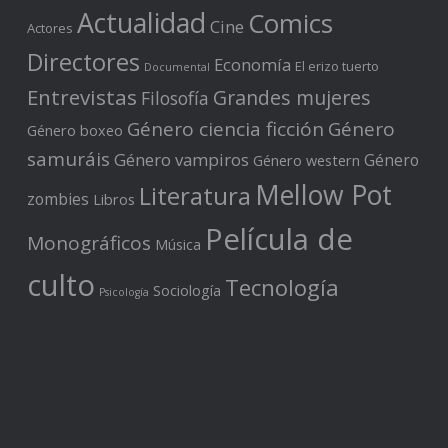
Actualidad
Comics
Cine
Actores
Directores
Economía
El erizo tuerto
Documental
Entrevistas
Grandes mujeres
Filosofía
Género ciencia ficción
Género
Género boxeo
samuráis
Género vampiros
Género
Género western
Mellow Pot
Literatura
zombies
Libros
Película de
Monográficos
Música
culto
Tecnología
Sociología
Psicología