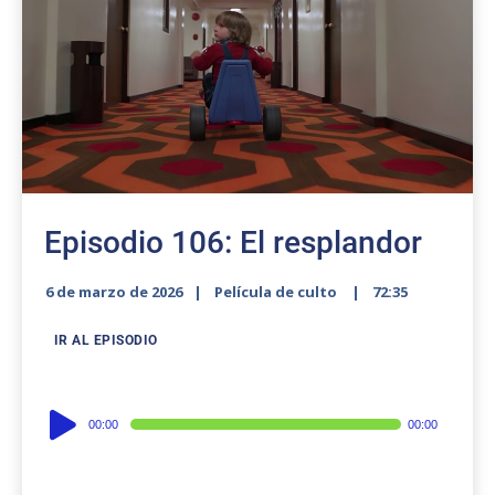
Episodio 106: El resplandor
6 de marzo de 2026
Película de culto
72:35
IR AL EPISODIO
Audio
00:00
00:00
Player