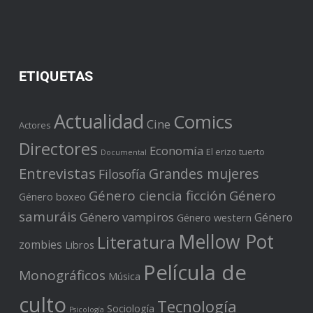
ETIQUETAS
Actualidad
Comics
Cine
Actores
Directores
Economía
El erizo tuerto
Documental
Entrevistas
Grandes mujeres
Filosofía
Género ciencia ficción
Género
Género boxeo
samuráis
Género vampiros
Género
Género western
Mellow Pot
Literatura
zombies
Libros
Película de
Monográficos
Música
culto
Tecnología
Sociología
Psicología