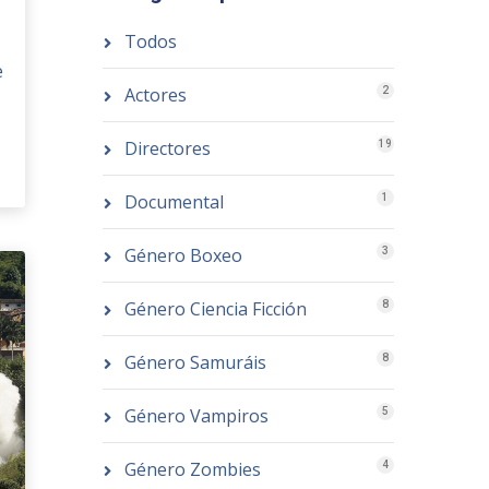
Todos
e
Actores
2
Directores
19
Documental
1
Género Boxeo
3
Género Ciencia Ficción
8
Género Samuráis
8
Género Vampiros
5
Género Zombies
4