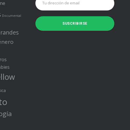
ine
s
Documental
randes
énero
ros
bies
llow
ica
to
ogía