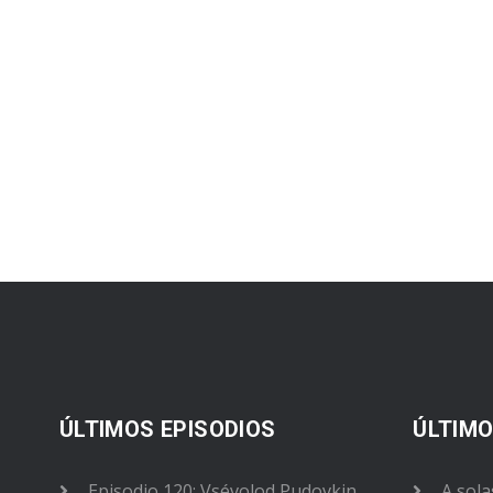
ÚLTIMOS EPISODIOS
ÚLTIMO
Episodio 120: Vsévolod Pudovkin
A sola