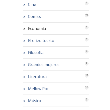
Cine
5
Comics
29
Economía
5
El erizo tuerto
2
Filosofía
6
Grandes mujeres
9
Literatura
22
Mellow Pot
34
Música
3