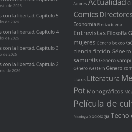
Actualidad
C
Actores
osto de 2026
Comics
Directore
s con la libertad. Capítulo 5
lio de 2026
Economía
El erizo tuerto
s con la libertad. Capítulo 4
Entrevistas
G
Filosofía
lio de 2026
mujeres
G
Género boxeo
s con la libertad. Capítulo 3
ciencia ficción
Género
io de 2026
samuráis
Género vampi
s con la libertad. Capítulo 2
Género zom
Género western
unio de 2026
Me
Literatura
Libros
Pot
Monográficos
Mús
Película de cul
Tecnol
Sociología
Psicología