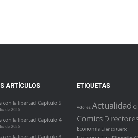
S ARTÍCULOS
ETIQUETAS
s con la libertad. Capítulo 5
Actualidad
C
Actores
lio de 2026
Comics
Directore
s con la libertad. Capítulo 4
lio de 2026
Economía
El erizo tuerto
s con la libertad. Capítulo 3
Entrevistas
G
Filosofía