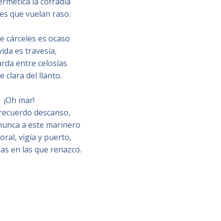
ermética la cofradía
ves que vuelan raso.
de cárceles es ocaso
vida es travesía,
rda entre celosías
e clara del llanto.
¡Oh mar!
recuerdo descanso,
nunca a este marinero
oral, vigía y puerto,
zas en las que renazco.