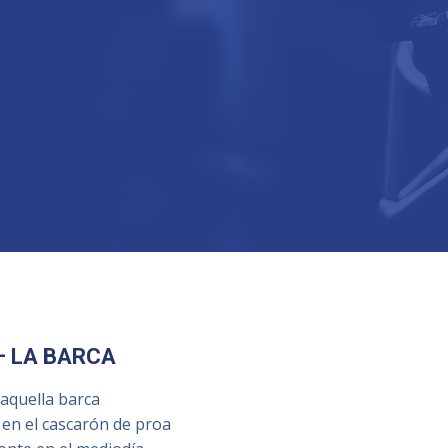
– LA BARCA
 aquella barca
en el cascarón de proa