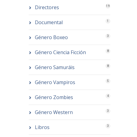
Directores
19
Documental
1
Género Boxeo
3
Género Ciencia Ficción
8
Género Samuráis
8
Género Vampiros
5
Género Zombies
4
Género Western
3
Libros
3