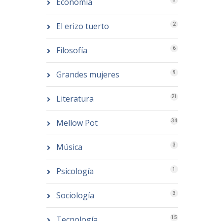
Economía
El erizo tuerto
2
Filosofía
6
Grandes mujeres
9
Literatura
21
Mellow Pot
34
Música
3
Psicología
1
Sociología
3
Tecnología
15