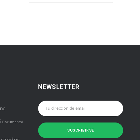
NEWSLETTER
ine
s
Documental
randes