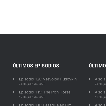
ÚLTIMOS EPISODIOS
ÚLTIMO
Episodio 120: Vsévolod Pudovkin
A sola
24 de julio de 2026
24 de ju
Episodio 119: The Iron Horse
A sola
17 de julio de 2026
13 de ju
Episodio 118: Pesadilla en Elm
A sola