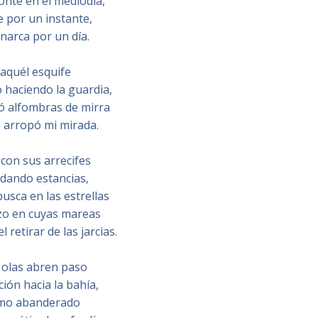
zonte en el mediodía,
re por un instante,
narca por un día.
 aquél esquife
o haciendo la guardia,
ó alfombras de mirra
lo arropó mi mirada.
 con sus arrecifes
idando estancias,
usca en las estrellas
zo en cuyas mareas
l retirar de las jarcias.
s olas abren paso
ción hacia la bahía,
mo abanderado