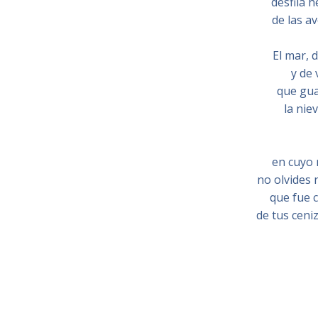
desfila h
de las a
El mar, 
y de 
que gua
la niev
en cuyo 
no olvides 
que fue c
de tus ceni