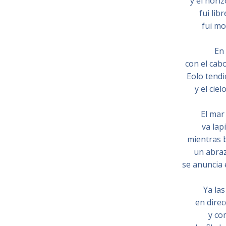
y el hori
fui lib
fui mo
En
con el cab
Eolo tendi
y el cie
El mar
va lap
mientras b
un abra
se anuncia e
Ya la
en direc
y co