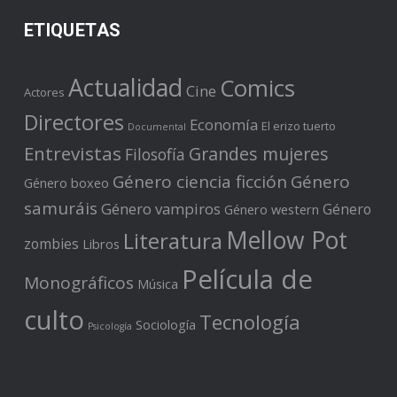
ETIQUETAS
Actualidad
Comics
Cine
Actores
Directores
Economía
El erizo tuerto
Documental
Entrevistas
Grandes mujeres
Filosofía
Género ciencia ficción
Género
Género boxeo
samuráis
Género vampiros
Género
Género western
Mellow Pot
Literatura
zombies
Libros
Película de
Monográficos
Música
culto
Tecnología
Sociología
Psicología