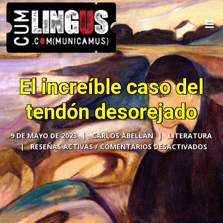
El increíble caso del
tendón desorejado
9 DE MAYO DE 2023
CARLOS ABELLÁN
LITERATURA
COMENTARIOS DESACTIVADOS