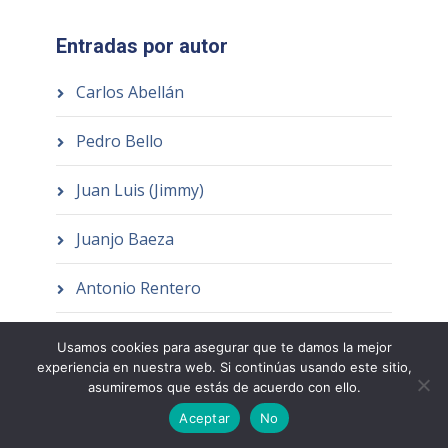
Entradas por autor
Carlos Abellán
Pedro Bello
Juan Luis (Jimmy)
Juanjo Baeza
Antonio Rentero
José Muñoz Clares
Usamos cookies para asegurar que te damos la mejor
experiencia en nuestra web. Si continúas usando este sitio,
asumiremos que estás de acuerdo con ello.
Aceptar
No