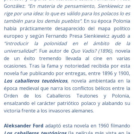
González:
“En materia de pensamiento, Sienkiewicz se
rige por una idea: lo que es válido para los polacos lo es
también para los demás pueblos”
. En su época Polonia
había prácticamente desaparecido del mapa político
europeo y según Fernando Presa Sienkiewicz ayudó a
“introducir la polonidad en el ámbito de la
universalidad”
. Fue autor de
Quo Vadis? (1896),
novela
de un éxito tremendo llevada al cine en varias
ocasiones. Tras la fama y notoriedad recibida por esta
novela fue publicando por entregas, entre 1896 y 1900,
Los caballeros teutónicos
, novela ambientada en la
época medieval que narra los conflictos bélicos entre la
Orden de los Caballeros Teutones y Polonia,
ensalzando el carácter patriótico polaco y alabando su
victoria frente a los invasores alemanes.
Aleksander Ford
adaptó esta novela en 1960 filmando
Los caballeros teutónicos
(la película más vista en la