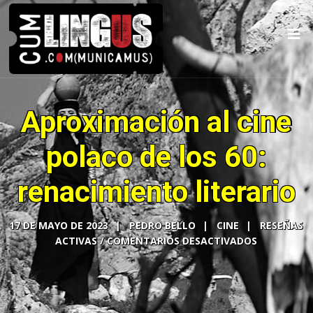
Aproximación al cine
polaco de los 60:
renacimiento literario
17 DE MAYO DE 2023
PEDRO BELLO
CINE
COMENTARIOS DESACTIVADOS