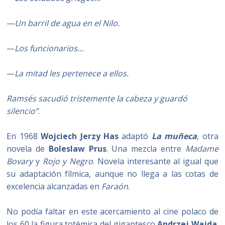
—
Un barril de agua en el Nilo.
—
Los funcionarios…
—
La mitad les pertenece a ellos.
Ramsés sacudió tristemente la cabeza y guardó
silencio”
.
En 1968
Wojciech Jerzy Has
adaptó
La muñeca
, otra
novela de
Boleslaw Prus
. Una mezcla entre
Madame
Bovary
y
Rojo y Negro
. Novela interesante al igual que
su adaptación fílmica, aunque no llega a las cotas de
excelencia alcanzadas en
Faraón
.
No podía faltar en este acercamiento al cine polaco de
los 60 la figura totémica del gigantesco
Andrzej Wajda
.