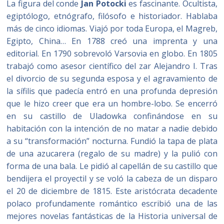
La figura del conde
Jan Potocki
es fascinante. Ocultista,
egiptólogo, etnógrafo, filósofo e historiador. Hablaba
más de cinco idiomas. Viajó por toda Europa, el Magreb,
Egipto, China… En 1788 creó una imprenta y una
editorial. En 1790 sobrevoló Varsovia en globo. En 1805
trabajó como asesor científico del zar Alejandro I. Tras
el divorcio de su segunda esposa y el agravamiento de
la sífilis que padecía entró en una profunda depresión
que le hizo creer que era un hombre-lobo. Se encerró
en su castillo de Uladowka confinándose en su
habitación con la intención de no matar a nadie debido
a su “transformación” nocturna. Fundió la tapa de plata
de una azucarera (regalo de su madre) y la pulió con
forma de una bala. Le pidió al capellán de su castillo que
bendijera el proyectil y se voló la cabeza de un disparo
el 20 de diciembre de 1815. Este aristócrata decadente
polaco profundamente romántico escribió una de las
mejores novelas fantásticas de la Historia universal de