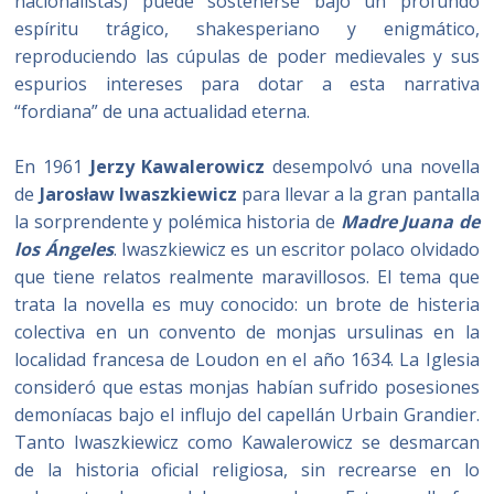
nacionalistas) puede sostenerse bajo un profundo
espíritu trágico, shakesperiano y enigmático,
reproduciendo las cúpulas de poder medievales y sus
espurios intereses para dotar a esta narrativa
“fordiana” de una actualidad eterna.
En 1961
Jerzy Kawalerowicz
desempolvó una novella
de
Jarosław Iwaszkiewicz
para llevar a la gran pantalla
la sorprendente y polémica historia de
Madre Juana de
los Ángeles
. Iwaszkiewicz es un escritor polaco olvidado
que tiene relatos realmente maravillosos. El tema que
trata la novella es muy conocido: un brote de histeria
colectiva en un convento de monjas ursulinas en la
localidad francesa de Loudon en el año 1634. La Iglesia
consideró que estas monjas habían sufrido posesiones
demoníacas bajo el influjo del capellán Urbain Grandier.
Tanto Iwaszkiewicz como Kawalerowicz se desmarcan
de la historia oficial religiosa, sin recrearse en lo