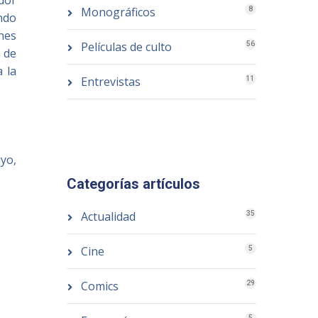
dor
Monográficos
8
endo
ones
Películas de culto
56
n de
 la
Entrevistas
11
uyo,
Categorías artículos
Actualidad
35
Cine
5
Comics
29
5