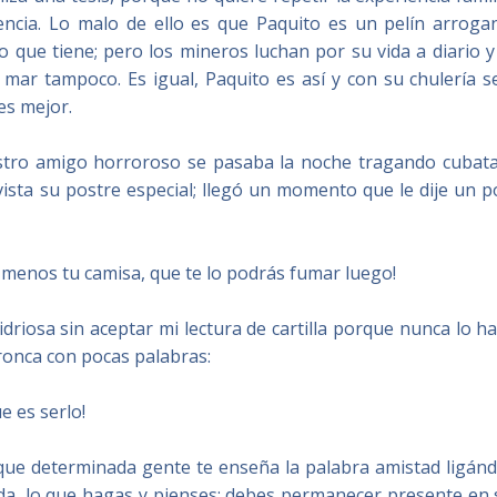
ncia. Lo malo de ello es que Paquito es un pelín arrogan
 que tiene; pero los mineros luchan por su vida a diario 
mar tampoco. Es igual, Paquito es así y con su chulería s
es mejor.
stro amigo horroroso se pasaba la noche tragando cubata
vista su postre especial; llegó un momento que le dije un 
r menos tu camisa, que te lo podrás fumar luego!
idriosa sin aceptar mi lectura de cartilla porque nunca lo h
bronca con pocas palabras:
e es serlo!
que determinada gente te enseña la palabra amistad ligánd
 ida, lo que hagas y pienses; debes permanecer presente en