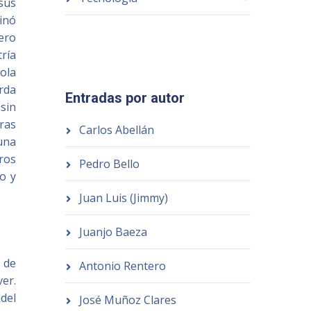
 sus
inó
ero
tría
ola
rda
Entradas por autor
sin
ras
Carlos Abellán
una
ros
Pedro Bello
to y
Juan Luis (Jimmy)
Juanjo Baeza
 de
Antonio Rentero
er.
del
José Muñoz Clares