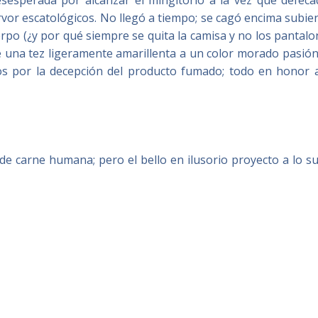
esesperada por alcanzar el mingitorio a la vez que defeca
ervor escatológicos. No llegó a tiempo; se cagó encima subi
erpo (¿y por qué siempre se quita la camisa y no los pantal
de una tez ligeramente amarillenta a un color morado pasió
os por la decepción del producto fumado; todo en honor a
e carne humana; pero el bello en ilusorio proyecto a lo s