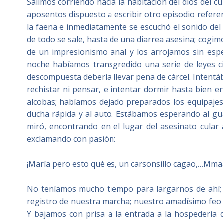
Salimos corriendo hacia la habitación del dios del c
aposentos dispuesto a escribir otro episodio refer
la faena e inmediatamente se escuchó el sonido del
de todo se sale, hasta de una diarrea asesina; cogim
de un impresionismo anal y los arrojamos sin espe
noche habíamos transgredido una serie de leyes civ
descompuesta debería llevar pena de cárcel. Intent
rechistar ni pensar, e intentar dormir hasta bien 
alcobas; habíamos dejado preparados los equipaje
ducha rápida y al auto. Estábamos esperando al g
miró, encontrando en el lugar del asesinato cular a
exclamando con pasión:
¡María pero esto qué es, un carsonsillo cagao,…Mm
No teníamos mucho tiempo para largarnos de ahí; e
registro de nuestra marcha; nuestro amadísimo feo 
Y bajamos con prisa a la entrada a la hospedería d