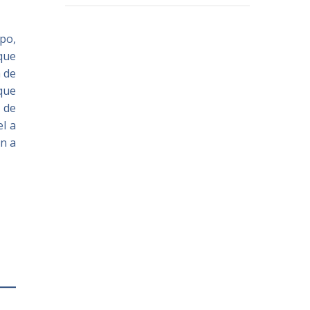
upo,
 que
a de
 que
 de
el a
ún a