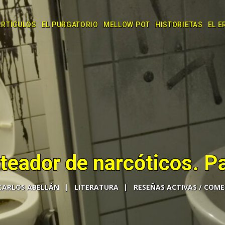
ARTÍCULOS
EL PURGATORIO
MELLOW POT
HISTORIETAS
EL E
rteador de narcóticos. Par
CARLOS ABELLÁN
LITERATURA
COME