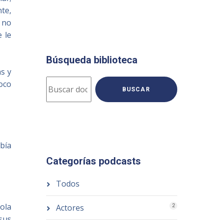
te,
y no
e le
Búsqueda biblioteca
s y
poco
BUSCAR
abía
Categorías podcasts
Todos
ola
Actores
2
 sus