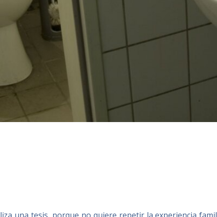
iza una tesis, porque no quiere repetir la experiencia famil