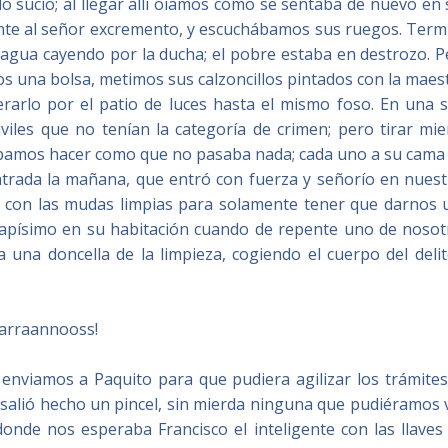
ulo sucio; al llegar allí oíamos cómo se sentaba de nuevo en
ente al señor excremento, y escuchábamos sus ruegos. Term
 agua cayendo por la ducha; el pobre estaba en destrozo. P
os una bolsa, metimos sus calzoncillos pintados con la maes
rarlo por el patio de luces hasta el mismo foso. En una s
iles que no tenían la categoría de crimen; pero tirar mie
ábamos hacer como que no pasaba nada; cada uno a su cama 
entrada la mañana, que entró con fuerza y señorío en nuest
s con las mudas limpias para solamente tener que darnos 
uapísimo en su habitación cuando de repente uno de nosot
 una doncella de la limpieza, cogiendo el cuerpo del deli
aarraannooss!
nviamos a Paquito para que pudiera agilizar los trámites
salió hecho un pincel, sin mierda ninguna que pudiéramos v
onde nos esperaba Francisco el inteligente con las llaves 