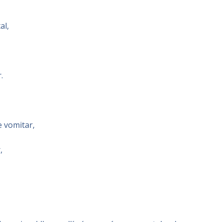
al,
.
 vomitar,
,