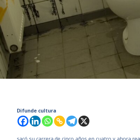
Difunde cultura
sacó su carrera de cinco años en cuatro y ahora real