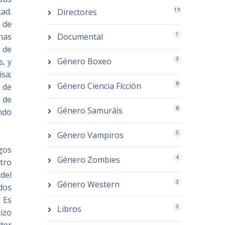
ad.
Directores
19
 de
Documental
enas
1
 de
Género Boxeo
3
, y
sa;
Género Ciencia Ficción
8
 de
 de
Género Samuráis
8
ando
Género Vampiros
5
gos
Género Zombies
4
tro
del
Género Western
3
ados
 Es
Libros
3
izo