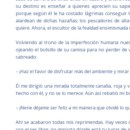
su destino es enseñar a quienes aprecien su sapie
porque según él le ha costado lágrimas conseguir lo
alardean de dichas hazañas; los pescadores de alta 
quiere. Ahora, el escultor de la fealdad ensimismada 
Volviendo al trono de la imperfección humana nue
ojeando el bolsillo de su camisa para no perder de 
cabreado:
– ¡Haz el favor de disfrutar más del ambiente y mira
Él me dirigió una mirada totalmente canalla, roja y v
hecho con él, y no se lo merece. Aún así rebatió mi 
– ¡Nene déjame ser feliz a mi manera que olvidé lo qu
Ahí se acabaron todas mis reprimendas. Hay veces 
con el ser libre; no importa dónde está tu lugar de