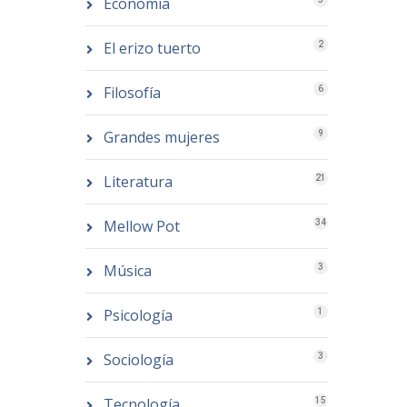
Economía
El erizo tuerto
2
Filosofía
6
Grandes mujeres
9
Literatura
21
Mellow Pot
34
Música
3
Psicología
1
Sociología
3
Tecnología
15