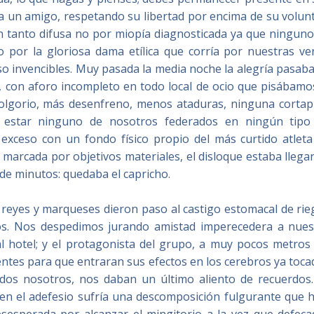
a un amigo, respetando su libertad por encima de su volunt
un tanto difusa no por miopía diagnosticada ya que ninguno
no por la gloriosa dama etílica que corría por nuestras v
o invencibles. Muy pasada la media noche la alegría pasaba
 con aforo incompleto en todo local de ocio que pisábamos
olgorio, más desenfreno, menos ataduras, ninguna cortapi
a estar ninguno de nosotros federados en ningún tipo
 exceso con un fondo físico propio del más curtido atleta
marcada por objetivos materiales, el disloque estaba lleg
n de minutos: quedaba el capricho.
reyes y marqueses dieron paso al castigo estomacal de rie
rdos. Nos despedimos jurando amistad imperecedera a nues
l hotel; y el protagonista del grupo, a muy pocos metros 
ientes para que entraran sus efectos en los cerebros ya toc
dos nosotros, nos daban un último aliento de recuerdos.
en el adefesio sufría una descomposición fulgurante que h