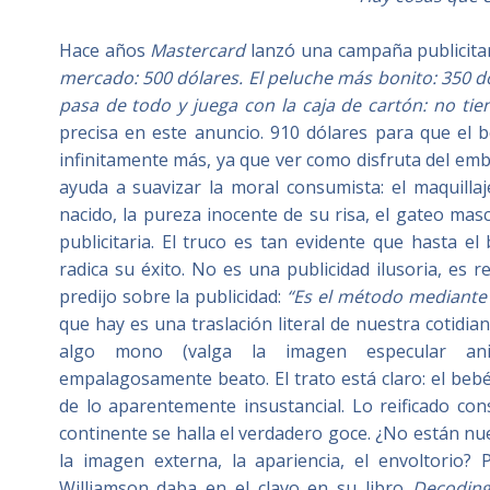
Hace años
Mastercard
lanzó una campaña publicitar
mercado: 500
dólares.
El peluche más bonito: 350
d
pasa de todo y juega con la caja de cartón: no tien
precisa en este anuncio. 910 dólares para que el 
infinitamente más, ya que ver como disfruta del em
ayuda a suavizar la moral consumista: el maquillaje,
nacido, la pureza inocente de su risa, el gateo mas
publicitaria. El truco es tan evidente que hasta e
radica su éxito. No es una publicidad ilusoria, es 
predijo sobre la publicidad:
“
Es el método mediante e
que hay es una traslación literal de nuestra cotidi
algo mono (valga la imagen especular anima
empalagosamente beato. El trato está claro: el bebé
de lo aparentemente insustancial. Lo reificado con
continente se halla el verdadero goce. ¿No están nues
la imagen externa, la apariencia, el envoltorio?
Williamson daba en el clavo en su libro
Decoding