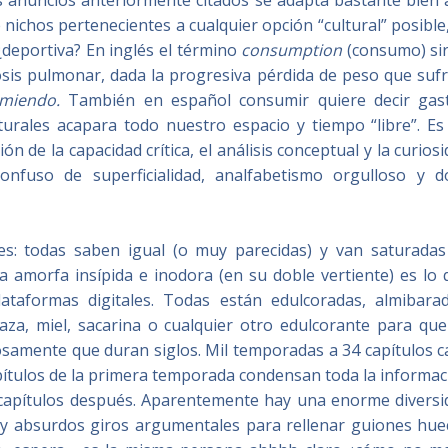
s anuncios anteriormente citados se adapta bastante bien 
 nichos pertenecientes a cualquier opción “cultural” posible
 ¿deportiva? En inglés el término
consumption
(consumo) sir
sis pulmonar, dada la progresiva pérdida de peso que sufr
miendo.
También en español consumir quiere decir gast
turales acapara todo nuestro espacio y tiempo “libre”. Es
de la capacidad crítica, el análisis conceptual y la curios
confuso de superficialidad, analfabetismo orgulloso y d
les: todas saben igual (o muy parecidas) y van saturadas
asa amorfa insípida e inodora (en su doble vertiente) es lo
plataformas digitales. Todas están edulcoradas, almibarad
aza, miel, sacarina o cualquier otro edulcorante para que
osamente que duran siglos. Mil temporadas a 34 capítulos 
pítulos de la primera temporada condensan toda la informa
3 capítulos después. Aparentemente hay una enorme diversi
os y absurdos giros argumentales para rellenar guiones hue