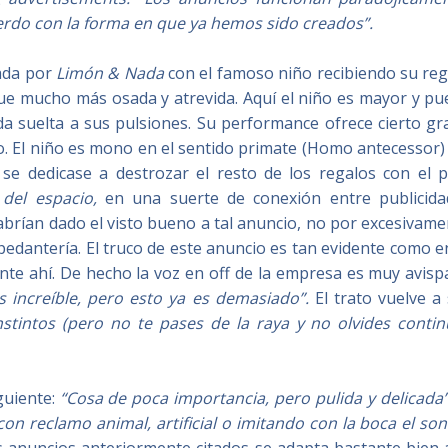
rdo con la forma en que ya hemos sido creados”.
zada por
Limón & Nada
con el famoso niño recibiendo su reg
ue mucho más osada y atrevida. Aquí el niño es mayor y pu
da suelta a sus pulsiones. Su performance ofrece cierto gr
ivo. El niño es mono en el sentido primate (Homo antecessor)
se dedicase a destrozar el resto de los regalos con el p
del espacio,
en una suerte de conexión entre publicida
rían dado el visto bueno a tal anuncio, no por excesivame
 pedantería. El truco de este anuncio es tan evidente como e
nte ahí. De hecho la voz en off de la empresa es muy avis
 increíble, pero esto ya es demasiado”.
El trato vuelve a
nstinto
s
(pero no te
pases de la raya y no
olvides
contin
guiente:
“C
osa de poca importancia, pero pulida y delicada”
con reclamo animal, artificial o imitando con la boca el so