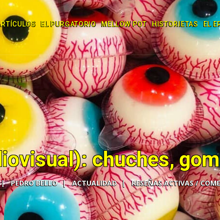
ARTÍCULOS
EL PURGATORIO
MELLOW POT
HISTORIETAS
EL E
diovisual): chuches, gom
PEDRO BELLO
ACTUALIDAD
COME