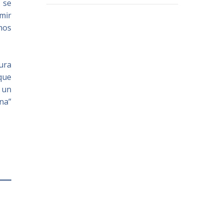
 se
umir
mos
ura
que
, un
na”