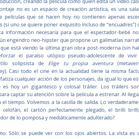
roducción, creando la película como quien edita un video ca
ontaje no es un espacio de creación artística, es una sala
e películas que se hacen hoy no contienen apenas esce
 (si uno se quiere poner exquisito incluso de “encuadres”)
ra información necesaria para que el espectador-bebé no
gún engendro neo-hipster que propone un galimatías narrat
 que está viendo la última gran obra post-moderna (sin ha
eforzar el paraíso utópico pseudo-adolescente de vivir
stilo solipsista de
Elige tu propia aventura
(metaver
. Casi todo el cine en la actualidad tiene la misma factu
iza cualquier acción de los personajes, da igual lo que e
 es hoy un gigantesco y colosal tráiler. Los tráilers son
ara captar su atención sobre la película a estrenar. Al llega
n el tiempo. Volvemos a la casilla de salida. Lo verdaderam
elofán, el cartón perfectamente plegado, el brilli brilli
gador de lo pomposa y mediáticamente adulterado?
. Sólo se puede ver con los ojos abiertos. La vista es 