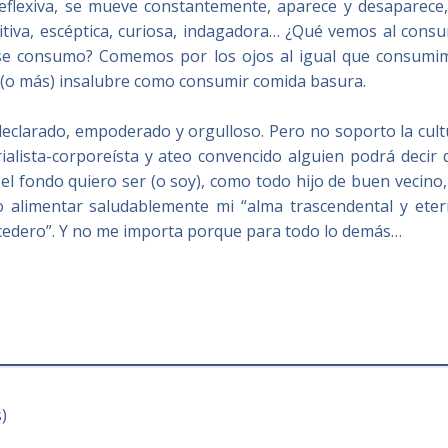
 reflexiva, se mueve constantemente, aparece y desaparece,
itiva, escéptica, curiosa, indagadora… ¿Qué vemos al cons
 ese consumo? Comemos por los ojos al igual que consumi
n (o más) insalubre como consumir comida basura.
eclarado, empoderado y orgulloso. Pero no soporto la cult
alista-corporeísta y ateo convencido alguien podrá decir 
n el fondo quiero ser (o soy), como todo hijo de buen vecino
ro alimentar saludablemente mi “alma trascendental y eter
ecedero”. Y no me importa porque para todo lo demás…
)