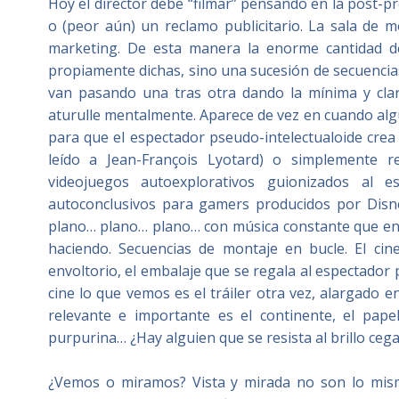
Hoy el director debe “filmar” pensando en la post-p
o (peor aún) un reclamo publicitario. La sala de m
marketing. De esta manera la enorme cantidad d
propiamente dichas, sino una sucesión de secuencias
van pasando una tras otra dando la mínima y cla
aturulle mentalmente. Aparece de vez en cuando al
para que el espectador pseudo-intelectualoide crea
leído a Jean-François Lyotard) o simplemente r
videojuegos autoexplorativos guionizados al e
autoconclusivos para gamers producidos por Disney)
plano… plano… plano… con música constante que enfat
haciendo. Secuencias de montaje en bucle. El cine
envoltorio, el embalaje que se regala al espectador p
cine lo que vemos es el tráiler otra vez, alargado e
relevante e importante es el continente, el papel c
purpurina… ¿Hay alguien que se resista al brillo ce
¿Vemos o miramos? Vista y mirada no son lo mismo