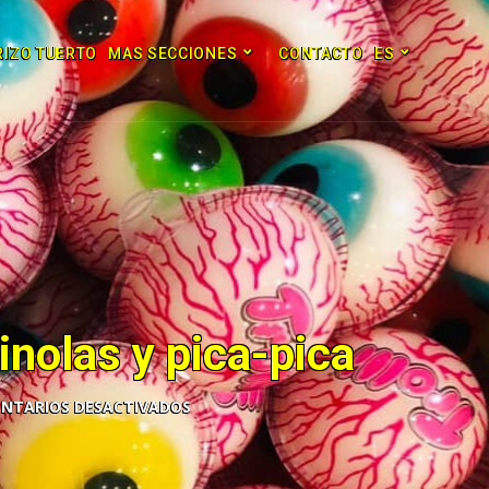
RIZO TUERTO
MAS SECCIONES
CONTACTO
ES
inolas y pica-pica
NTARIOS DESACTIVADOS