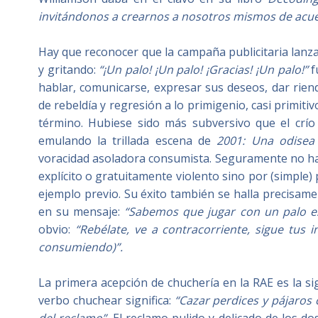
invitándonos a crearnos a nosotros mismos de acue
Hay que reconocer que la campaña publicitaria lan
y gritando:
“¡Un palo! ¡Un palo!
¡Gracias! ¡Un palo!
”
f
hablar, comunicarse, expresar sus deseos, dar rien
de rebeldía y regresión a lo primigenio, casi primit
término. Hubiese sido más subversivo que el crío 
emulando la trillada escena de
2001: Una odisea 
voracidad asoladora consumista. Seguramente no hab
explícito o gratuitamente violento sino por (simple)
ejemplo previo. Su éxito también se halla precisame
en su mensaje:
“Sabemos que jugar con un palo es
obvio:
“
Reb
é
late, ve a contracorriente, sigue tus i
consumiendo)”.
La primera acepción de chuchería en la RAE es la si
verbo chuchear significa:
“Cazar perdices y pájaros 