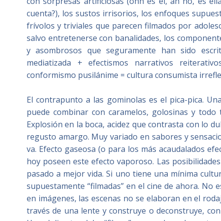
con sorpresas artificiosas (ohh es él, ah no, es 
cuenta?), los sustos irrisorios, los enfoques supue
frívolos y triviales que parecen filmados por adol
salvo entretenerse con banalidades, los componente
y asombrosos que seguramente han sido escrit
mediatizada + efectismos narrativos reiterativ
conformismo pusilánime = cultura consumista irrefle
El contrapunto a las gominolas es el pica-pica. U
puede combinar con caramelos, golosinas y todo ti
Explosión en la boca, acidez que contrasta con lo dul
regusto amargo. Muy variado en sabores y sensacione
va. Efecto gaseosa (o para los más acaudalados efe
hoy poseen este efecto vaporoso. Las posibilidades
pasado a mejor vida. Si uno tiene una mínima cultur
supuestamente “filmadas” en el cine de ahora. No e
en imágenes, las escenas no se elaboran en el rod
través de una lente y construye o deconstruye, con 