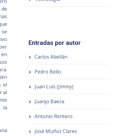
sero
 de
nas
 que
 se
ivo
Entradas por autor
ber
 en
Carlos Abellán
sos
ra:
Pedro Bello
stén
 el
Juan Luis (Jimmy)
r al
ente
Juanjo Baeza
, la
Antonio Rentero
una
José Muñoz Clares