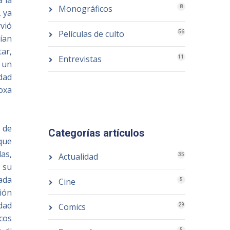
a la
Monográficos
8
, ya
vió
Películas de culto
56
ían
ar,
Entrevistas
11
 un
idad
oxa
 de
Categorías artículos
 que
as,
Actualidad
35
 su
cada
Cine
5
ción
dad
Comics
29
cos
5