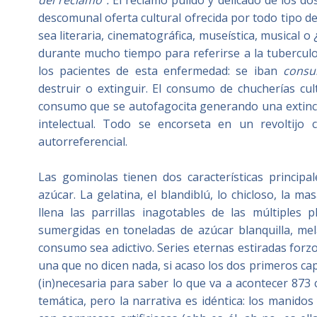
del reclamo”.
El reclamo pulido y delicado de los do
descomunal oferta cultural ofrecida por todo tipo de
sea literaria, cinematográfica, museística, musical o
durante mucho tiempo para referirse a la tuberculo
los pacientes de esta enfermedad: se iban
consu
destruir o extinguir. El consumo de chucherías cul
consumo que se autofagocita generando una extinción 
intelectual. Todo se encorseta en un revoltijo 
autorreferencial.
Las gominolas tienen dos características principa
azúcar. La gelatina, el blandiblú, lo chicloso, la m
llena las parrillas inagotables de las múltiples 
sumergidas en toneladas de azúcar blanquilla, mel
consumo sea adictivo. Series eternas estiradas forz
una que no dicen nada, si acaso los dos primeros ca
(in)necesaria para saber lo que va a acontecer 87
temática, pero la narrativa es idéntica: los manid