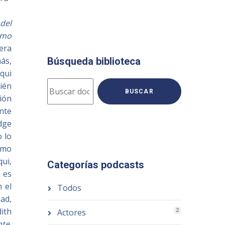
del
omo
era
ás,
Búsqueda biblioteca
uqui
cién
BUSCAR
ción
nte
idge
 lo
como
ui,
Categorías podcasts
a es
 el
Todos
dad,
ith
Actores
2
te,