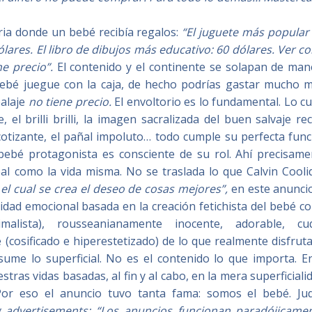
ia donde un bebé recibía regalos:
“El juguete más popular 
ólares.
El libro de dibujos más educativo: 60
dólares.
Ver c
e precio”.
El contenido y el continente se solapan de man
bebé juegue con la caja, de hecho podrías gastar mucho m
balaje
no tiene precio
.
El envoltorio es lo fundamental. Lo c
 el brilli brilli, la imagen sacralizada del buen salvaje re
cotizante, el pañal impoluto… todo cumple su perfecta fun
l bebé protagonista es consciente de su rol. Ahí precisame
real como la vida misma. No se traslada lo que Calvin Cool
l cual se crea el deseo de cosas mejores”,
en este anuncio
anidad emocional basada en la creación fetichista del bebé 
lista), rousseanianamente inocente, adorable, cuq
 (cosificado e hiperestetizado) de lo que realmente disfrut
sume lo superficial. No es el contenido lo que importa. En
tras vidas basadas, al fin y al cabo, en la mera superficiali
 Por eso el anuncio tuvo tanta fama: somos el bebé. Jud
 advertisements:
“Los anuncios funcionan paradójicamen