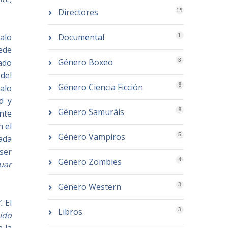
Directores
19
Documental
alo
1
ede
Género Boxeo
3
ado
 del
Género Ciencia Ficción
8
alo
d y
Género Samuráis
8
nte
n el
Género Vampiros
5
pada
 ser
Género Zombies
4
ua
r
Género Western
3
.
El
Libros
3
nido