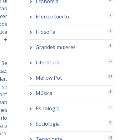
 di
Economía
 tan
cer
El erizo tuerto
2
dos
Filosofía
ica
6
o +
Grandes mujeres
9
Literatura
22
 Se
az.
Mellow Pot
34
dar,
a se
Música
3
an”
han
Psicología
1
enes
rlo
Sociología
3
ra a
bra.
Tecnología
15