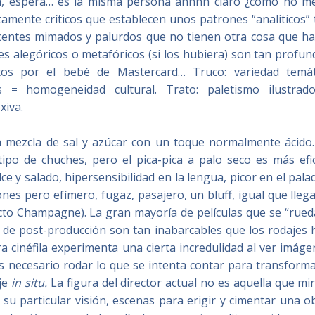
ella, espera… es la misma persona ahhhh claro ¿cómo no me
stamente críticos que establecen unos patrones “analíticos”
escentes mimados y palurdos que no tienen otra cosa que ha
s alegóricos o metafóricos (si los hubiera) son tan profun
os por el bebé de Mastercard… Truco: variedad temát
os = homogeneidad cultural. Trato: paletismo ilustrad
xiva.
na mezcla de sal y azúcar con un toque normalmente ácido.
po de chuches, pero el pica-pica a palo seco es más efic
ce y salado, hipersensibilidad en la lengua, picor en el pala
s pero efímero, fugaz, pasajero, un bluff, igual que lleg
cto Champagne). La gran mayoría de películas que se “rued
 de post-producción son tan inabarcables que los rodajes 
a cinéfila experimenta una cierta incredulidad al ver imág
s necesario rodar lo que se intenta contar para transforma
aje
in situ.
La figura del director actual no es aquella que mi
su particular visión, escenas para erigir y cimentar una o