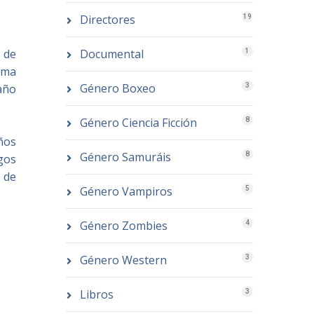
Directores
19
Documental
 de
1
Uma
Género Boxeo
3
año
Género Ciencia Ficción
8
ños
Género Samuráis
8
gos
 de
Género Vampiros
5
Género Zombies
4
Género Western
3
Libros
3