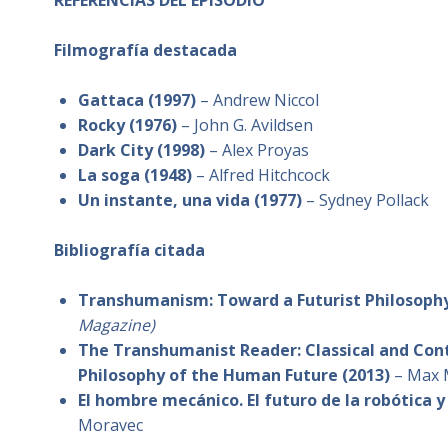
REFERENCIAS DEL EPISODIO
Filmografía destacada
Gattaca (1997)
– Andrew Niccol
Rocky (1976)
– John G. Avildsen
Dark City (1998)
– Alex Proyas
La soga (1948)
– Alfred Hitchcock
Un instante, una vida (1977)
– Sydney Pollack
Bibliografía citada
Transhumanism: Toward a Futurist Philosophy
Magazine)
The Transhumanist Reader: Classical and Con
Philosophy of the Human Future (2013)
– Max M
El hombre mecánico. El futuro de la robótica y
Moravec