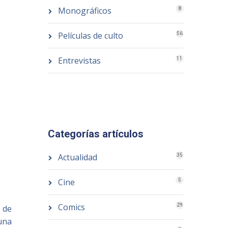
Monográficos
8
Películas de culto
56
Entrevistas
11
Categorías artículos
Actualidad
35
Cine
5
Comics
29
s de
una