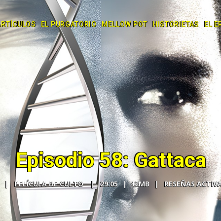
ARTÍCULOS
EL PURGATORIO
MELLOW POT
HISTORIETAS
EL E
Episodio 58: Gattaca
PELÍCULA DE CULTO
29:05
42MB