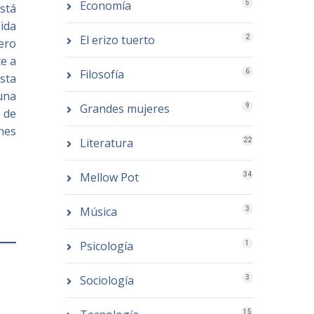
Economía
5
stá
ida
El erizo tuerto
2
pero
e a
Filosofía
6
ista
una
Grandes mujeres
9
a de
anes
Literatura
22
Mellow Pot
34
Música
3
Psicología
1
Sociología
3
15