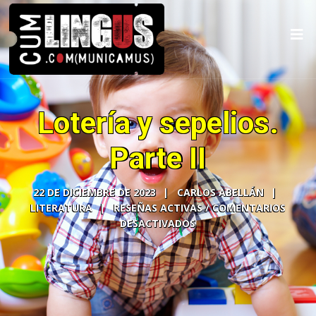
Lotería y sepelios.
Parte II
22 DE DICIEMBRE DE 2023
CARLOS ABELLÁN
LITERATURA
COMENTARIOS
DESACTIVADOS