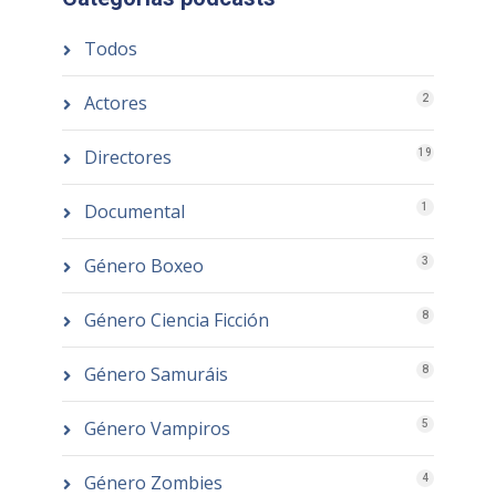
Todos
Actores
2
Directores
19
Documental
1
Género Boxeo
3
Género Ciencia Ficción
8
Género Samuráis
8
Género Vampiros
5
Género Zombies
4