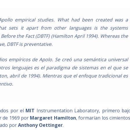
pollo empirical studies. What had been created was a
hat sets it apart from other languages is the systems
Before the Fact (DBTF) (Hamilton April 1994). Whereas the
ive, DBTF is preventative.
dios empíricos de Apolo. Se creó una semántica universal
 otros lenguajes es el paradigma de sistemas en el que se
on, abril de 1994). Mientras que el enfoque tradicional es
entivo.
ados por el
MIT
Instrumentation Laboratory, primero bajo
ir de 1969 por
Margaret Hamilton
, formarían los cimiento
ñado por
Anthony Oettinger
.