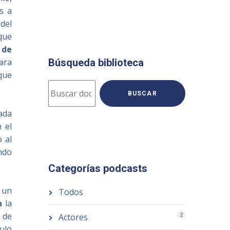
s a
del
 que
 de
ara
Búsqueda biblioteca
 que
BUSCAR
iada
 el
 al
ando
Categorías podcasts
 un
Todos
n
la
 de
Actores
2
ulo