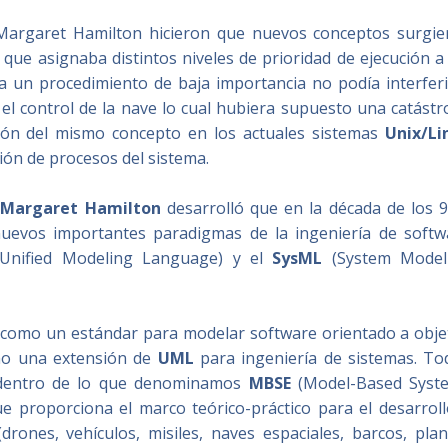
 Margaret Hamilton hicieron que nuevos conceptos surgie
, que asignaba distintos niveles de prioridad de ejecución a
a un procedimiento de baja importancia no podía interferi
el control de la nave lo cual hubiera supuesto una catástr
ción del mismo concepto en los actuales sistemas
Unix/Li
ión de procesos del sistema.
e
Margaret Hamilton
desarrolló que en la década de los 9
nuevos importantes paradigmas de la ingeniería de softw
Unified Modeling Language) y el
SysML
(System Model
) como un estándar para modelar software orientado a obje
mo una extensión de
UML
para ingeniería de sistemas. To
 dentro de lo que denominamos
MBSE
(Model-Based Syst
e proporciona el marco teórico-práctico para el desarroll
ones, vehículos, misiles, naves espaciales, barcos, plan