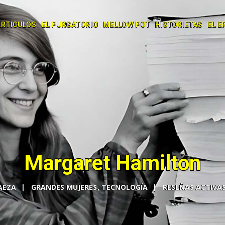
ARTÍCULOS
EL PURGATORIO
MELLOW POT
HISTORIETAS
EL E
Margaret Hamilton
AEZA
GRANDES MUJERES
,
TECNOLOGÍA