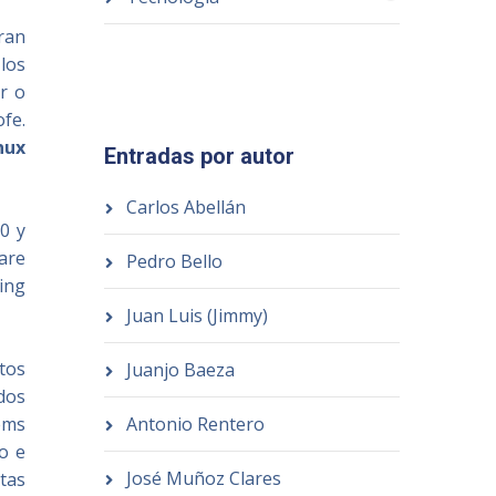
ran
 los
r o
ofe.
nux
Entradas por autor
Carlos Abellán
0 y
are
Pedro Bello
ing
Juan Luis (Jimmy)
tos
Juanjo Baeza
dos
Antonio Rentero
ems
o e
José Muñoz Clares
tas