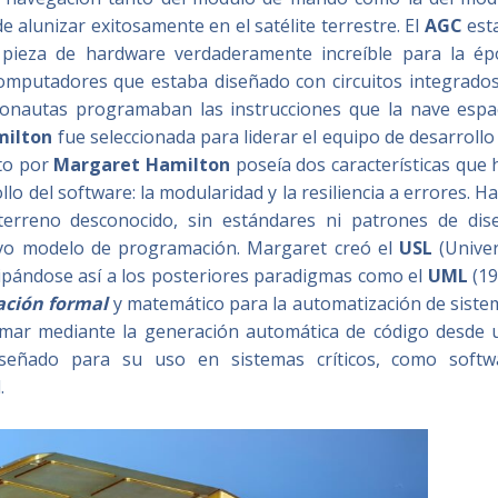
e alunizar exitosamente en el satélite terrestre.​ El
AGC
est
 pieza de hardware verdaderamente increíble para la ép
mputadores que estaba diseñado con circuitos integrados.
ronautas programaban las instrucciones que la nave espac
milton
fue seleccionada para liderar el equipo de desarrollo
ito por
Margaret Hamilton
poseía dos características que 
lo del software: la modularidad y la resiliencia a errores. H
erreno desconocido, sin estándares ni patrones de dis
uevo modelo de programación. Margaret creó el
USL
(Univer
ipándose así a los posteriores paradigmas como el
UML
(19
cación formal
y matemático para la automatización de siste
amar mediante la generación automática de código desde 
diseñado para su uso en sistemas críticos, como softw
.