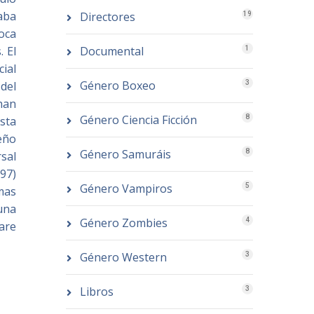
aba
Directores
19
oca
Documental
 El
1
ial
Género Boxeo
3
 del
han
Género Ciencia Ficción
8
asta
eño
Género Samuráis
8
sal
97)
Género Vampiros
5
mas
una
Género Zombies
4
are
Género Western
3
Libros
3