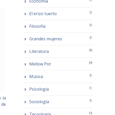
Economía
El erizo tuerto
2
Filosofía
6
Grandes mujeres
9
Literatura
22
Mellow Pot
34
Música
3
Psicología
1
 la
Sociología
3
s de
Tecnología
15