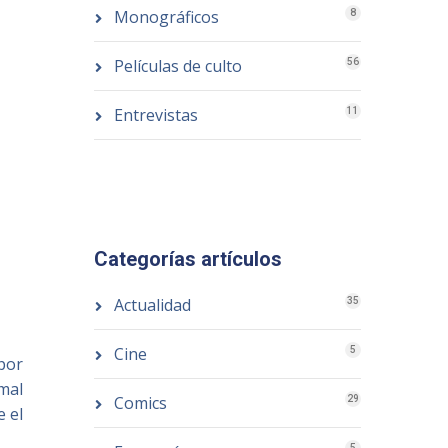
Monográficos
8
Películas de culto
56
Entrevistas
11
Categorías artículos
Actualidad
35
Cine
5
por
mal
Comics
29
 el
5