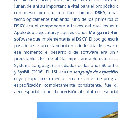
lunar, de ahí su importancia vital para el propósito d
compuesto por una interface llamada
DSKY
, una
tecnológicamente hablando, uno de los primeros co
DSKY
era el componente a través del cual los ast
Apolo debía ejecutar, y aquí es donde
Margaret Ha
software que implementaría el
DSKY
. El código escr
pasado a ser un estandard en la industria de desarrol
ese momento el desarrollo de software era un t
preestablecidos, de ahí la importancia de este n
Systems Language) a mediados de los años 80 antic
y
SysML
(2006). El
USL
era un
lenguaje de especifi
cuyo propósito era evitar errores antes de progr
especificación completamente consistente, fue 
aeroespacial, donde la precisión absoluta es esencial