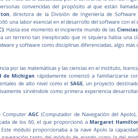
e personas convencidas del propósito al que están llamada
lton
, directora de la División de Ingeniería de Software 
lló una labor esencial en el desarrollo del software con el
C)
. Hasta ese momento el incipiente mundo de las
Ciencias
ra un terreno tan inexplorado que ni siquiera había una cl
hardware y software como disciplinas diferenciadas, algo más
ia por las matemáticas y las ciencias en el instituto, licenc
d de Michigan
rápidamente comenzó a familiarizarse con
ntales de alto nivel como el
SAGE
, un proyecto destinado
activamente sirviéndole como primera experiencia desarroll
nce Computer
AGC
(Computador de Navegación del Apolo),
cada de los 60, el que proporcionó a
Margaret Hamilto
. Este módulo proporcionaba a la nave Apolo la capacidad
 la navegación tanto del módulo de mando como la del mód