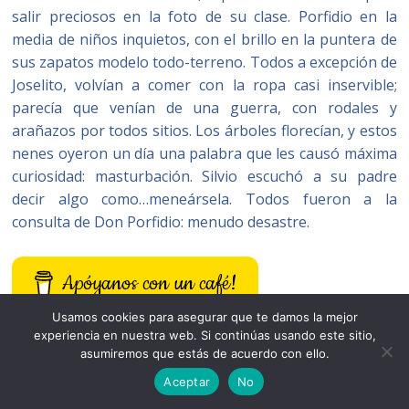
salir preciosos en la foto de su clase. Porfidio en la
media de niños inquietos, con el brillo en la puntera de
sus zapatos modelo todo-terreno. Todos a excepción de
Joselito, volvían a comer con la ropa casi inservible;
parecía que venían de una guerra, con rodales y
arañazos por todos sitios. Los árboles florecían, y estos
nenes oyeron un día una palabra que les causó máxima
curiosidad: masturbación. Silvio escuchó a su padre
decir algo como…meneársela. Todos fueron a la
consulta de Don Porfidio: menudo desastre.
Apóyanos con un café!
Usamos cookies para asegurar que te damos la mejor
experiencia en nuestra web. Si continúas usando este sitio,
asumiremos que estás de acuerdo con ello.
Aceptar
No
0 de 5 estrellas (basado en 0 reseñas)