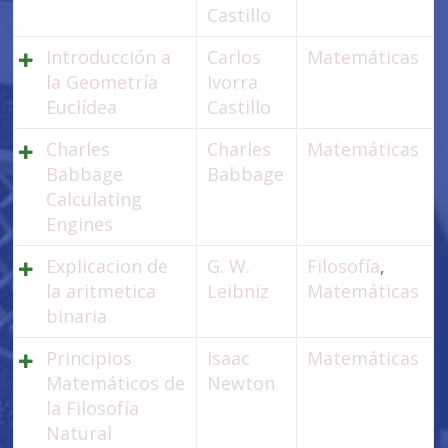
Castillo
Introducción a
Carlos
Matemáticas
la Geometría
Ivorra
Euclídea
Castillo
Charles
Charles
Matemáticas
Babbage
Babbage
Calculating
Engines
Explicacion de
G. W.
Filosofía
,
la aritmetica
Leibniz
Matemáticas
binaria
Principios
Isaac
Matemáticas
Matemáticos de
Newton
la Filosofía
Natural