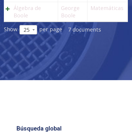
Álgebra de
George
Matemáticas
Boole
Boole
Show
per page
7 documents
25
Búsqueda global