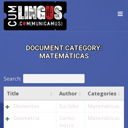
DOCUMENT CATEGORY:
MATEMÁTICAS
Search:
Title
Author
Categories
Elementos
Euclides
Matemáticas
Geometría
Carlos
Matemáticas
Ivorra