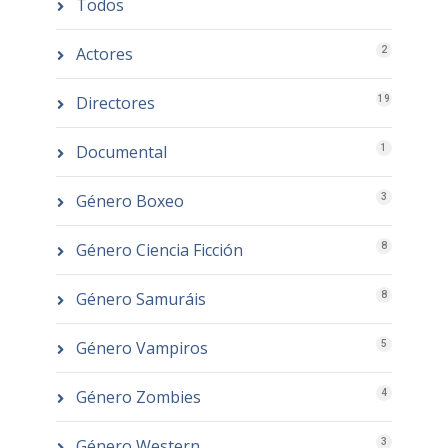
Todos
Actores
2
Directores
19
Documental
1
Género Boxeo
3
Género Ciencia Ficción
8
Género Samuráis
8
Género Vampiros
5
Género Zombies
4
Género Western
3