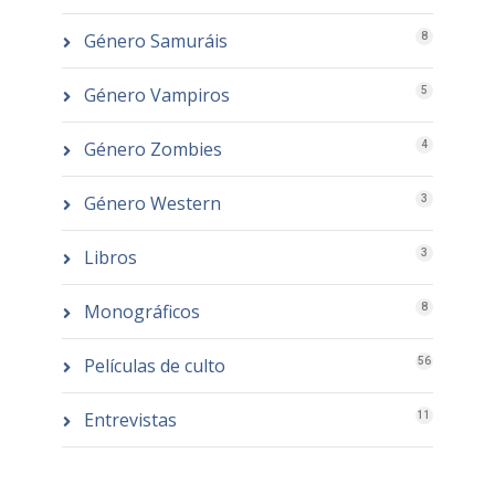
Género Samuráis
8
Género Vampiros
5
Género Zombies
4
Género Western
3
Libros
3
Monográficos
8
Películas de culto
56
Entrevistas
11