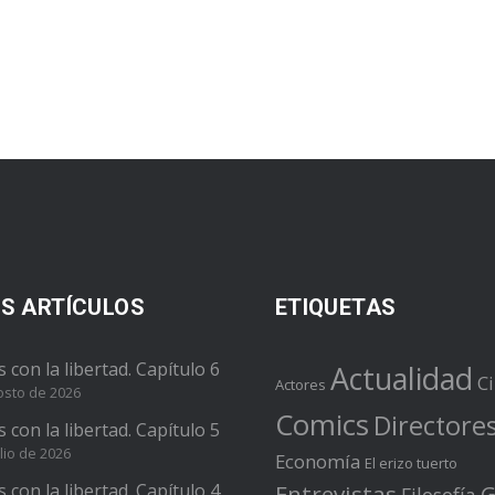
S ARTÍCULOS
ETIQUETAS
s con la libertad. Capítulo 6
Actualidad
C
Actores
osto de 2026
Comics
Directore
s con la libertad. Capítulo 5
lio de 2026
Economía
El erizo tuerto
s con la libertad. Capítulo 4
Entrevistas
G
Filosofía