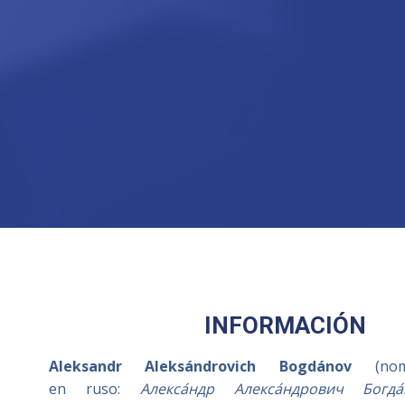
INFORMACIÓN
Aleksandr Aleksándrovich Bogdánov
(nom
en ruso:
Алекса́ндр Алекса́ндрович Богда́