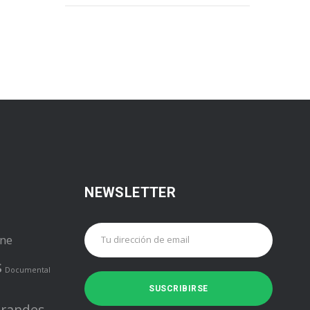
NEWSLETTER
ine
s
Documental
randes