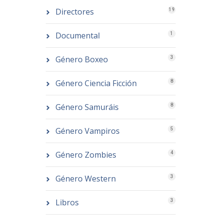
Directores
19
Documental
1
Género Boxeo
3
Género Ciencia Ficción
8
Género Samuráis
8
Género Vampiros
5
Género Zombies
4
Género Western
3
Libros
3