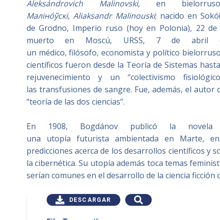
Aleksándrovich Malinovski
, en bielorru
Маліно́ўскі
,
Aliaksandr Malinouski
; nacido en Sokó
de Grodno, Imperio ruso (hoy en Polonia), 22 de
muerto en Moscú, URSS, 7 de abril 
un médico, filósofo, economista y político bielorrus
científicos fueron desde la Teoría de Sistemas hasta
rejuvenecimiento y un “colectivismo fisiológi
las transfusiones de sangre. Fue, además, el autor
“teoría de las dos ciencias”.
En 1908, Bogdánov publicó la novel
una utopía futurista ambientada en Marte, en 
predicciones acerca de los desarrollos científicos y s
la cibernética. Su utopía además toca temas feminis
serían comunes en el desarrollo de la ciencia ficció
DESCARGAR