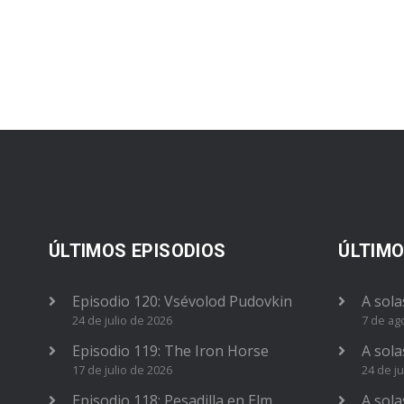
ÚLTIMOS EPISODIOS
ÚLTIMO
Episodio 120: Vsévolod Pudovkin
A sola
24 de julio de 2026
7 de ag
Episodio 119: The Iron Horse
A sola
17 de julio de 2026
24 de ju
Episodio 118: Pesadilla en Elm
A sola