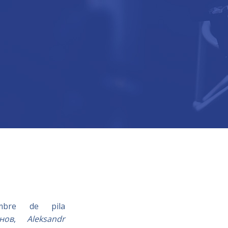
bre de pila
нов
,
Aleksandr