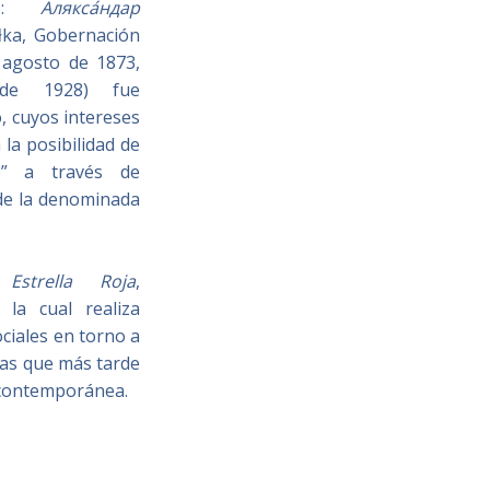
so:
Алякса́ндар
łka, Gobernación
 agosto de 1873,
de 1928) fue
o, cuyos intereses
 la posibilidad de
co” a través de
 de la denominada
a
Estrella Roja
,
la cual realiza
ociales en torno a
tas que más tarde
n contemporánea.