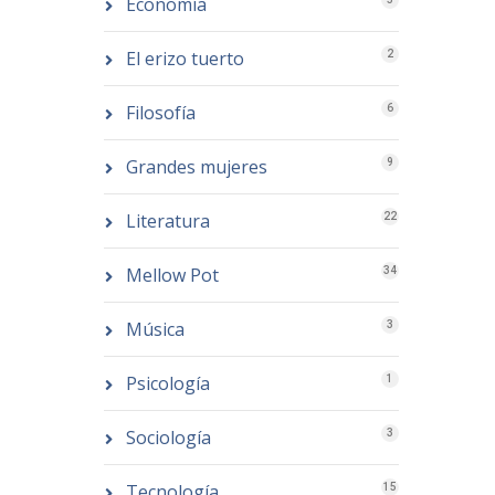
Economía
El erizo tuerto
2
Filosofía
6
Grandes mujeres
9
Literatura
22
Mellow Pot
34
Música
3
Psicología
1
Sociología
3
Tecnología
15