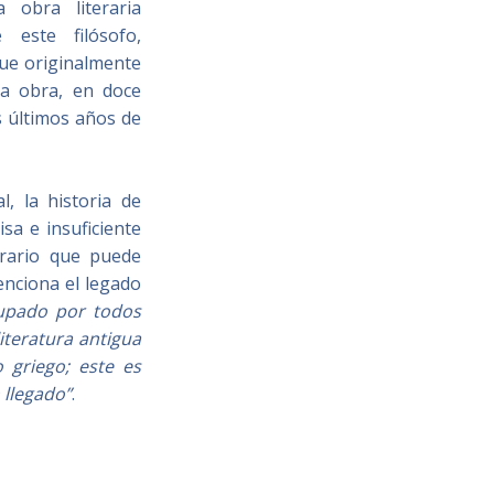
obra literaria
 este filósofo,
Fue originalmente
La obra, en doce
s últimos años de
, la historia de
isa e insuficiente
terario que puede
enciona el legado
upado por todos
iteratura antigua
griego; este es
 llegado”
.