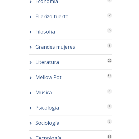
Economía
El erizo tuerto
2
Filosofía
6
Grandes mujeres
9
Literatura
22
Mellow Pot
34
Música
3
Psicología
1
Sociología
3
Tecnología
15