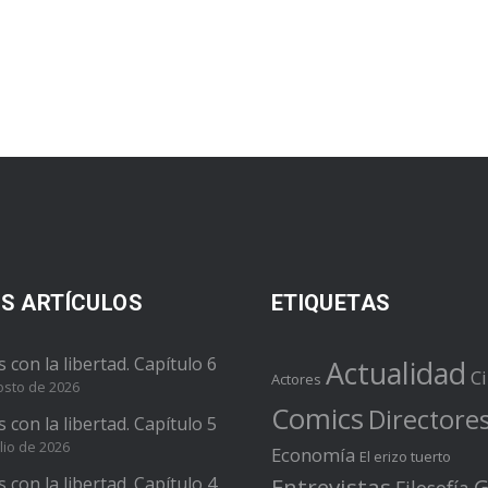
S ARTÍCULOS
ETIQUETAS
s con la libertad. Capítulo 6
Actualidad
C
Actores
osto de 2026
Comics
Directore
s con la libertad. Capítulo 5
lio de 2026
Economía
El erizo tuerto
s con la libertad. Capítulo 4
Entrevistas
G
Filosofía