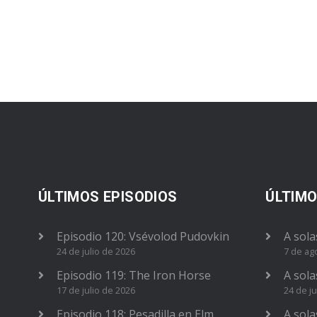
ÚLTIMOS EPISODIOS
ÚLTIMO
Episodio 120: Vsévolod Pudovkin
A sola
24 de julio de 2026
7 de ag
Episodio 119: The Iron Horse
A sola
17 de julio de 2026
24 de ju
Episodio 118: Pesadilla en Elm
A sola