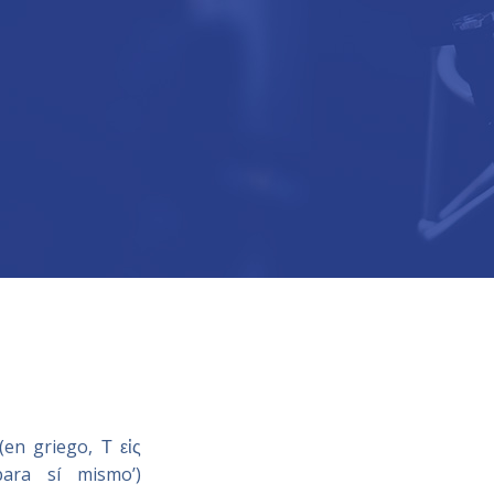
en griego, Τ εἰς
para sí mismo’)