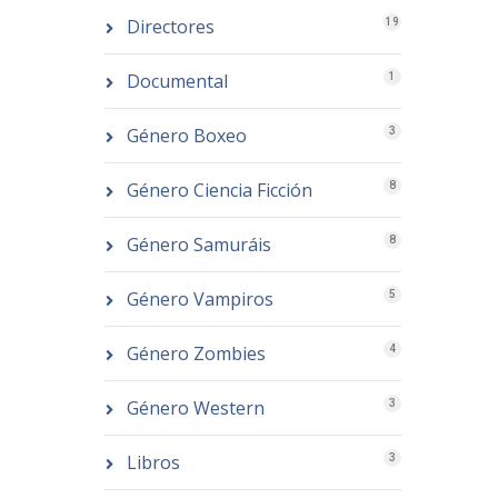
Directores
19
Documental
1
Género Boxeo
3
Género Ciencia Ficción
8
Género Samuráis
8
Género Vampiros
5
Género Zombies
4
Género Western
3
Libros
3