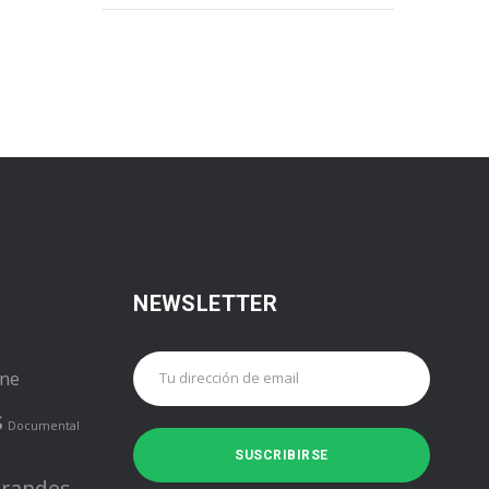
NEWSLETTER
ine
s
Documental
randes