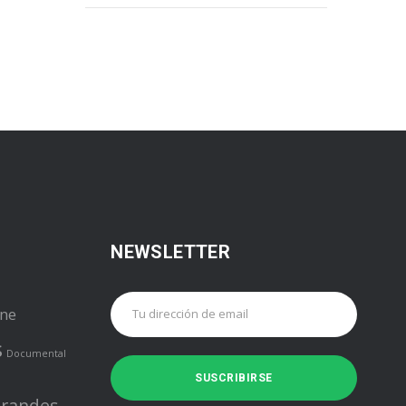
NEWSLETTER
ine
s
Documental
randes