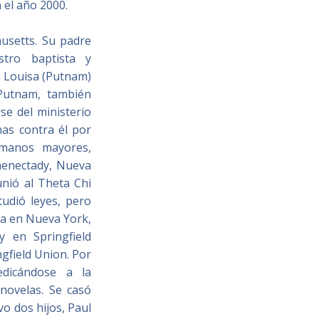
 el año 2000.
usetts
. Su padre
istro
baptista
y
a Louisa (Putnam)
Putnam, también
se del ministerio
has contra él por
manos mayores,
enectady,
Nueva
unió al Theta Chi
studió leyes, pero
sa
en
Nueva York
,
y en
Springfield
ngfield Union
. Por
dicándose a la
 novelas. Se casó
o dos hijos, Paul