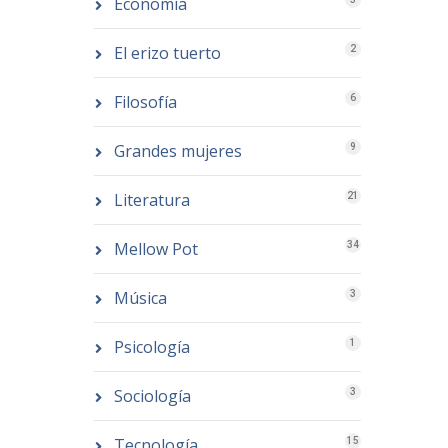
Economía
El erizo tuerto
2
Filosofía
6
Grandes mujeres
9
Literatura
21
Mellow Pot
34
Música
3
Psicología
1
Sociología
3
Tecnología
15