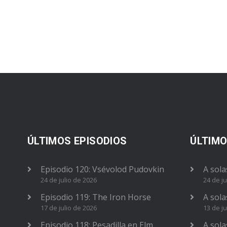
ÚLTIMOS EPISODIOS
ÚLTIMO
Episodio 120: Vsévolod Pudovkin
A sola
24 de julio de 2026
24 de ju
Episodio 119: The Iron Horse
A sola
17 de julio de 2026
13 de ju
Episodio 118: Pesadilla en Elm
A sola