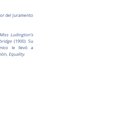
tor del Juramento
Miss Ludington’s
bridge
(1900). Su
mico le llevó a
ción,
Equality
.