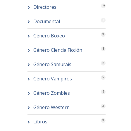
Directores
19
Documental
1
Género Boxeo
3
Género Ciencia Ficción
8
Género Samuráis
8
Género Vampiros
5
Género Zombies
4
Género Western
3
Libros
3