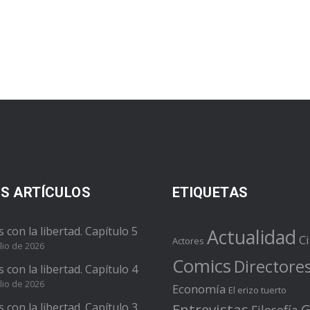
S ARTÍCULOS
ETIQUETAS
s con la libertad. Capítulo 5
Actualidad
C
Actores
lio de 2026
Comics
Directore
s con la libertad. Capítulo 4
lio de 2026
Economía
El erizo tuerto
s con la libertad. Capítulo 3
Entrevistas
G
Filosofía