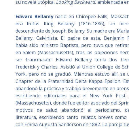
su novela utópica,
Looking Backward
, ambientada en
Edward Bellamy
nació en Chicopee Falls
,
Massach
era Rufus King Bellamy (1816-1886), un min
descendiente de
Joseph Bellamy
. Su madre era Mari
Bellamy,
Calvinista
. El padre de esta, Benjamin 
había sido ministro Baptista, pero tuvo que retirar
en
Salem (Massachusetts)
, tras las objeciones hec
ser
francmasón
.
Edward Bellamy tenía dos her
Frederick y Charles. Asistió al
Union College
de Sch
York
, pero no se graduó. Mientras estuvo allí, se 
Chapter de la Fraternidad
Delta Kappa Epsilon
. E
abandonó la práctica y trabajó brevemente en
pren
escribiendo editoriales para el
New York Post
(Massachusetts)
, donde fue editor asociado del
Spri
motivos de salud abandonó el periodismo, de
literatura, escribiendo tanto relatos breves como
con Emma Augusta Sanderson en 1882. La pareja tuv