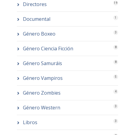
Directores
19
Documental
1
Género Boxeo
3
Género Ciencia Ficción
8
Género Samuráis
8
Género Vampiros
5
Género Zombies
4
Género Western
3
Libros
3