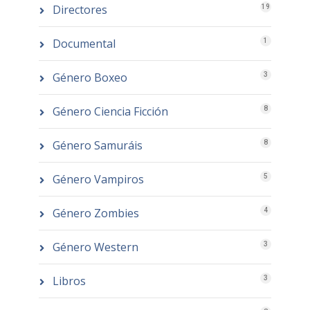
Directores
19
Documental
1
Género Boxeo
3
Género Ciencia Ficción
8
Género Samuráis
8
Género Vampiros
5
Género Zombies
4
Género Western
3
Libros
3