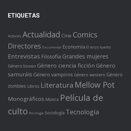
ETIQUETAS
Actualidad
Comics
Cine
Actores
Directores
Economía
El erizo tuerto
Documental
Entrevistas
Grandes mujeres
Filosofía
Género ciencia ficción
Género
Género boxeo
samuráis
Género vampiros
Género
Género western
Mellow Pot
Literatura
zombies
Libros
Película de
Monográficos
Música
culto
Tecnología
Sociología
Psicología