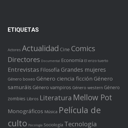
ETIQUETAS
Actualidad
Comics
Cine
Actores
Directores
Economía
El erizo tuerto
Documental
Entrevistas
Grandes mujeres
Filosofía
Género ciencia ficción
Género
Género boxeo
samuráis
Género vampiros
Género
Género western
Mellow Pot
Literatura
zombies
Libros
Película de
Monográficos
Música
culto
Tecnología
Sociología
Psicología