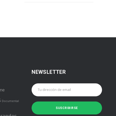
NEWSLETTER
ine
s
Documental
randes