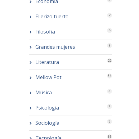
Economía
El erizo tuerto
2
Filosofía
6
Grandes mujeres
9
Literatura
22
Mellow Pot
34
Música
3
Psicología
1
Sociología
3
Tecnología
15