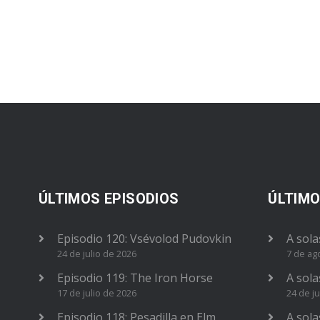
ÚLTIMOS EPISODIOS
ÚLTIMO
Episodio 120: Vsévolod Pudovkin
A sola
24 de julio de 2026
7 de ag
Episodio 119: The Iron Horse
A sola
17 de julio de 2026
24 de ju
Episodio 118: Pesadilla en Elm
A sola