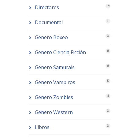
Directores
19
Documental
1
Género Boxeo
3
Género Ciencia Ficción
8
Género Samuráis
8
Género Vampiros
5
Género Zombies
4
Género Western
3
Libros
3