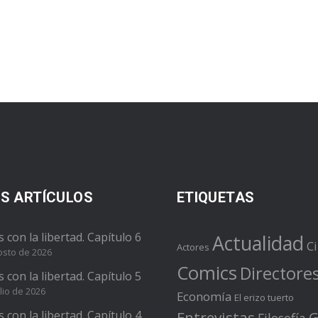
S ARTÍCULOS
ETIQUETAS
s con la libertad. Capítulo 6
Actualidad
C
Actores
osto de 2026
Comics
Directore
s con la libertad. Capítulo 5
lio de 2026
Economía
El erizo tuerto
s con la libertad. Capítulo 4
Entrevistas
G
Filosofía