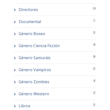
Directores
19
Documental
1
Género Boxeo
3
Género Ciencia Ficción
8
Género Samuráis
8
Género Vampiros
5
Género Zombies
4
Género Western
3
Libros
3