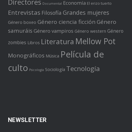
Directores
Economía
El erizo tuerto
Documental
Entrevistas
Grandes mujeres
Filosofía
Género ciencia ficción
Género
Género boxeo
samuráis
Género vampiros
Género
Género western
Mellow Pot
Literatura
zombies
Libros
Película de
Monográficos
Música
culto
Tecnología
Sociología
Psicología
NEWSLETTER