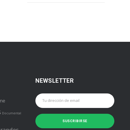
NEWSLETTER
ine
s
Documental
randes