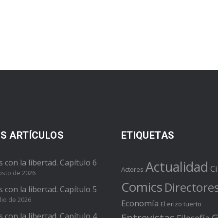
S ARTÍCULOS
ETIQUETAS
s con la libertad. Capítulo 6
Actualidad
C
Actores
osto de 2026
Comics
Directore
s con la libertad. Capítulo 5
lio de 2026
Economía
El erizo tuerto
s con la libertad. Capítulo 4
Entrevistas
G
Filosofía