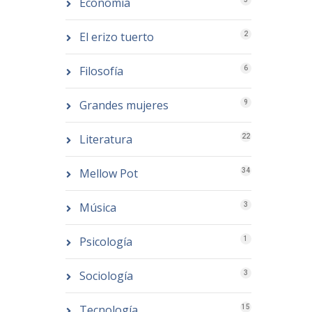
Economía
El erizo tuerto
2
Filosofía
6
Grandes mujeres
9
Literatura
22
Mellow Pot
34
Música
3
Psicología
1
Sociología
3
Tecnología
15