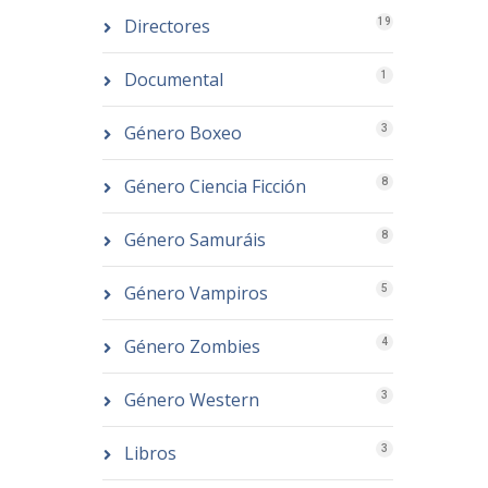
Directores
19
Documental
1
Género Boxeo
3
Género Ciencia Ficción
8
Género Samuráis
8
Género Vampiros
5
Género Zombies
4
Género Western
3
Libros
3