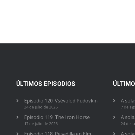
ÚLTIMOS EPISODIOS
ÚLTIMO
Episodio 120: Vsévolod Pudovkin
A sola
24 de julio de 2026
7 de ag
Episodio 119: The Iron Horse
A sola
17 de julio de 2026
24 de ju
Episodio 118: Pesadilla en Elm
A sola