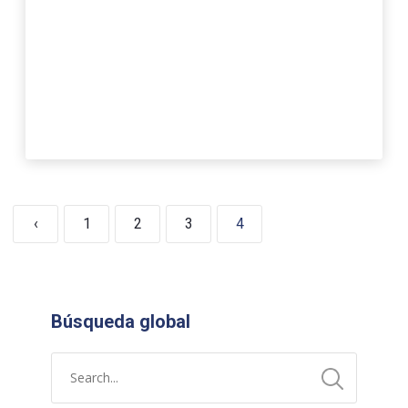
‹
1
2
3
4
Búsqueda global