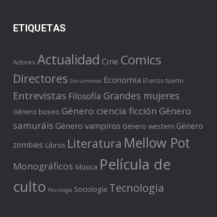
ETIQUETAS
Actualidad
Comics
Cine
Actores
Directores
Economía
El erizo tuerto
Documental
Entrevistas
Grandes mujeres
Filosofía
Género ciencia ficción
Género
Género boxeo
samuráis
Género vampiros
Género
Género western
Mellow Pot
Literatura
zombies
Libros
Película de
Monográficos
Música
culto
Tecnología
Sociología
Psicología