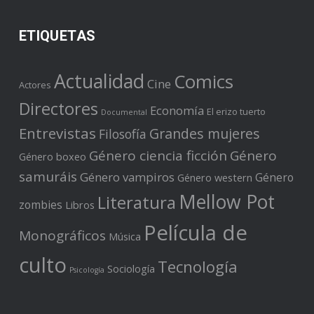
ETIQUETAS
Actualidad
Comics
Cine
Actores
Directores
Economía
El erizo tuerto
Documental
Entrevistas
Grandes mujeres
Filosofía
Género ciencia ficción
Género
Género boxeo
samuráis
Género vampiros
Género
Género western
Mellow Pot
Literatura
zombies
Libros
Película de
Monográficos
Música
culto
Tecnología
Sociología
Psicología