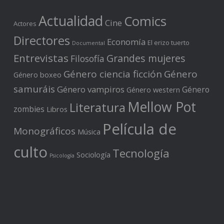
Actualidad
Comics
Cine
Actores
Directores
Economía
El erizo tuerto
Documental
Entrevistas
Grandes mujeres
Filosofía
Género ciencia ficción
Género
Género boxeo
samuráis
Género vampiros
Género
Género western
Mellow Pot
Literatura
zombies
Libros
Película de
Monográficos
Música
culto
Tecnología
Sociología
Psicología