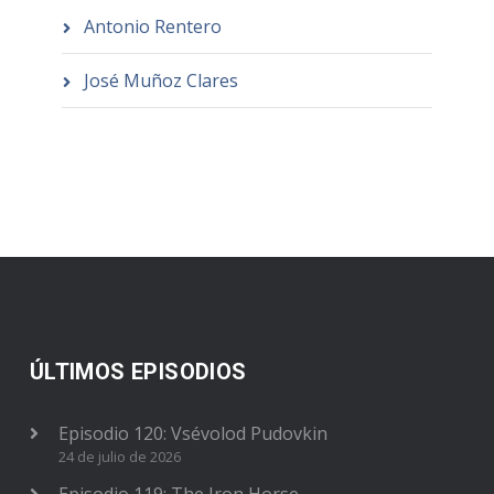
Antonio Rentero
José Muñoz Clares
ÚLTIMOS EPISODIOS
Episodio 120: Vsévolod Pudovkin
24 de julio de 2026
Episodio 119: The Iron Horse