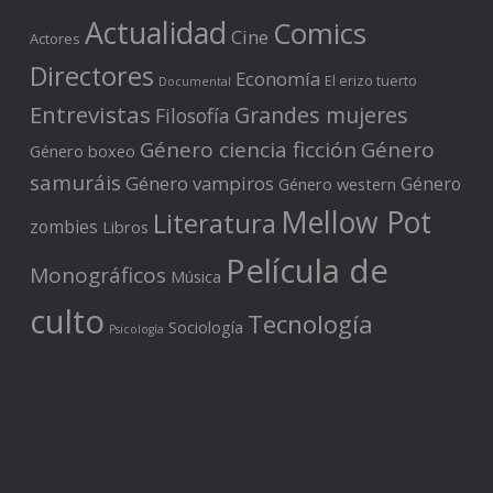
Actualidad
Comics
Cine
Actores
Directores
Economía
El erizo tuerto
Documental
Entrevistas
Grandes mujeres
Filosofía
Género ciencia ficción
Género
Género boxeo
samuráis
Género vampiros
Género
Género western
Mellow Pot
Literatura
zombies
Libros
Película de
Monográficos
Música
culto
Tecnología
Sociología
Psicología