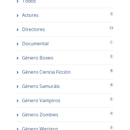
Todos
Actores
2
Directores
19
Documental
1
Género Boxeo
3
Género Ciencia Ficción
8
Género Samuráis
8
Género Vampiros
5
Género Zombies
4
Género Western
3