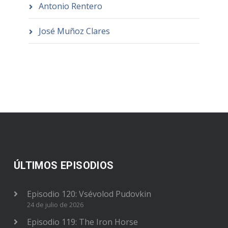
Antonio Rentero
José Muñoz Clares
ÚLTIMOS EPISODIOS
Episodio 120: Vsévolod Pudovkin
24 de julio de 2026
Episodio 119: The Iron Horse