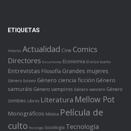
ETIQUETAS
Actualidad
Comics
Cine
Actores
Directores
Economía
El erizo tuerto
Documental
Entrevistas
Grandes mujeres
Filosofía
Género ciencia ficción
Género
Género boxeo
samuráis
Género vampiros
Género
Género western
Mellow Pot
Literatura
zombies
Libros
Película de
Monográficos
Música
culto
Tecnología
Sociología
Psicología