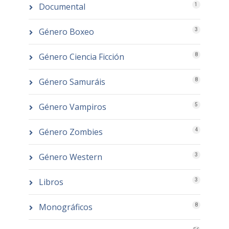
Documental
1
Género Boxeo
3
Género Ciencia Ficción
8
Género Samuráis
8
Género Vampiros
5
Género Zombies
4
Género Western
3
Libros
3
Monográficos
8