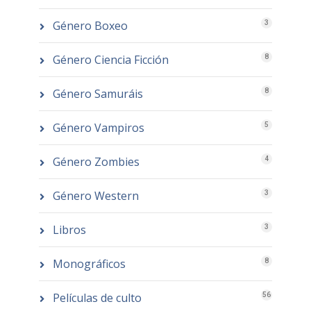
Género Boxeo
3
Género Ciencia Ficción
8
Género Samuráis
8
Género Vampiros
5
Género Zombies
4
Género Western
3
Libros
3
Monográficos
8
Películas de culto
56