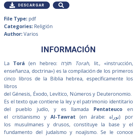
DESCARGAR
File Type:
pdf
Categories:
Religión
Author:
Varios
INFORMACIÓN
La
Torá
(en hebreo:
תּוֹרָה
‎
Torah
, lit., «instrucción,
enseñanza, doctrina») es la compilación de los primeros
cinco libros de la Biblia hebrea, específicamente los
libros
del Génesis, Éxodo, Levítico, Números y Deuteronomio.
Es el texto que contiene la ley y el patrimonio identitario
del pueblo judío, y es llamada
Pentateuco
en
el cristianismo
y
Al-Tawrat
(en árabe:
توراة
‎) por
los musulmanes y drusos, constituye la base y el
fundamento del judaísmo y noajismo.
Se le conoce