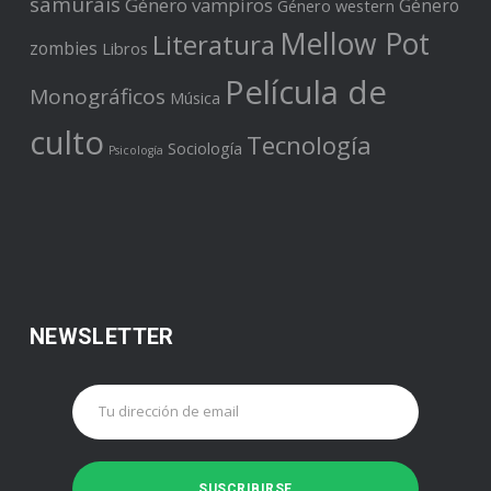
samuráis
Género vampiros
Género
Género western
Mellow Pot
Literatura
zombies
Libros
Película de
Monográficos
Música
culto
Tecnología
Sociología
Psicología
NEWSLETTER