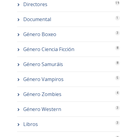
Directores
19
Documental
1
Género Boxeo
3
Género Ciencia Ficción
8
Género Samuráis
8
Género Vampiros
5
Género Zombies
4
Género Western
3
Libros
3