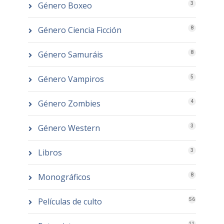
Género Boxeo
3
Género Ciencia Ficción
8
Género Samuráis
8
Género Vampiros
5
Género Zombies
4
Género Western
3
Libros
3
Monográficos
8
Películas de culto
56
11