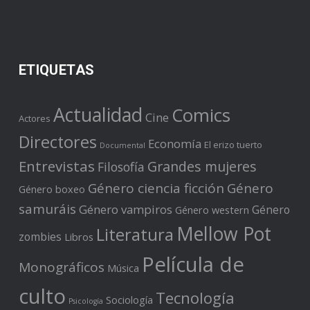
ETIQUETAS
Actualidad
Comics
Cine
Actores
Directores
Economía
El erizo tuerto
Documental
Entrevistas
Grandes mujeres
Filosofía
Género ciencia ficción
Género
Género boxeo
samuráis
Género vampiros
Género
Género western
Mellow Pot
Literatura
zombies
Libros
Película de
Monográficos
Música
culto
Tecnología
Sociología
Psicología