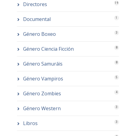
Directores
19
Documental
1
Género Boxeo
3
Género Ciencia Ficción
8
Género Samuráis
8
Género Vampiros
5
Género Zombies
4
Género Western
3
Libros
3