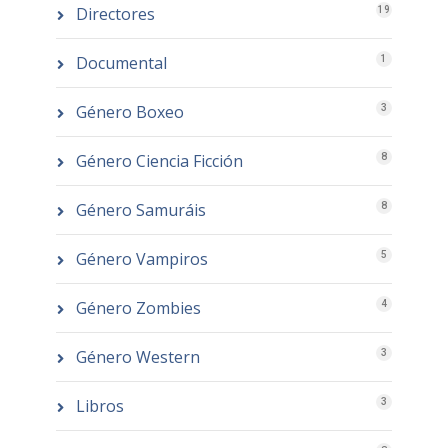
Directores
19
Documental
1
Género Boxeo
3
Género Ciencia Ficción
8
Género Samuráis
8
Género Vampiros
5
Género Zombies
4
Género Western
3
Libros
3