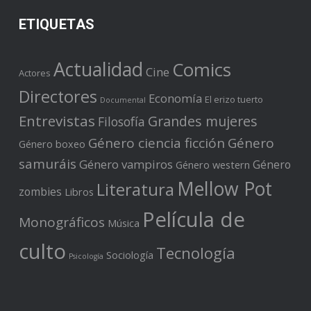
ETIQUETAS
Actualidad
Comics
Cine
Actores
Directores
Economía
El erizo tuerto
Documental
Entrevistas
Grandes mujeres
Filosofía
Género ciencia ficción
Género
Género boxeo
samuráis
Género vampiros
Género
Género western
Mellow Pot
Literatura
zombies
Libros
Película de
Monográficos
Música
culto
Tecnología
Sociología
Psicología