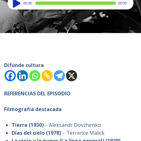
Audio
00:00
00:00
Player
Difunde cultura
REFERENCIAS DEL EPISODIO
Filmografía destacada
Tierra (1930)
– Aleksandr Dovzhenko
Días del cielo (1978)
– Terrence Malick
Lo viejo y lo nuevo (La línea general) (1929)
–