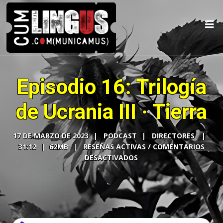
Episodio 16: Trilogía
de Ucrania III · Tierra
17 DE MARZO DE 2023
PODCAST
DIRECTORES
31:12
62MB
COMENTARIOS
DESACTIVADOS