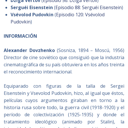
Dziga Vértov
(
Episodio 56: Dziga Vértov
)
Serguéi Eisenstein
(
Episodio 88: Serguéi Eisenstein
)
Vsévolod Pudovkin
(
Episodio 120: Vsévolod
Pudovkin
)
INFORMACIÓN
Alexander Dovzhenko
(Sosniza, 1894 – Moscú, 1956)
Director de cine soviético que consiguió que la industria
cinematográfica de su país obtuviera en los años treinta
el reconocimiento internacional.
Equiparado con figuras de la talla de Sergei
Eisenstein y Vsevolod Pudovkin, hizo, al igual que éstos,
películas cuyos argumentos giraban en torno a la
historia rusa sobre todo, la guerra civil (1918-1920) y el
período de colectivización (1925-1935) y donde el
tratamiento ideológico (animado por Stalin), la